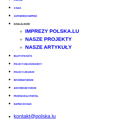
PORTAL
O NAS
ZAPOWIEDZI IMPREZ
DZIAŁALNOŚĆ
IMPREZY POLSKA.LU
NASZE PROJEKTY
NASZE ARTYKUŁY
BILETY/TICKETS
POLSCY USŁUGODAWCY
POLSCY LEKARZE
INFORMATORIUM
ARCHIWUM FORUM
PRZESZUKAJ PORTAL
NAPISZ DO NAS
kontakt@polska.lu