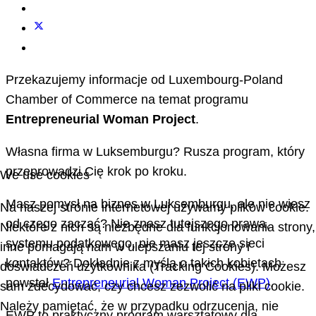
Przekazujemy informacje od Luxembourg-Poland
Chamber of Commerce na temat programu
Entrepreneurial Woman Project
.
Własna firma w Luksemburgu? Rusza program, który
przeprowadzi Cię krok po kroku.
We use cookies
Masz pomysł na biznes w Luksemburgu, ale nie wiesz
Na naszej stronie internetowej używamy plików cookie.
od czego zacząć? Nie znasz tutejszego prawa,
Niektóre z nich są niezbędne dla funkcjonowania strony,
systemu podatkowego, nie masz jeszcze sieci
inne pomagają nam w ulepszaniu tej strony i
kontaktów? Dokładnie z myślą o takich kobietach
doświadczeń użytkownika (Tracking Cookies). Możesz
powstał
Entrepreneurial Woman Project (EWP)
.
sam zdecydować, czy chcesz zezwolić na pliki cookie.
Należy pamiętać, że w przypadku odrzucenia, nie
EWP to praktyczny program warsztatowy dla