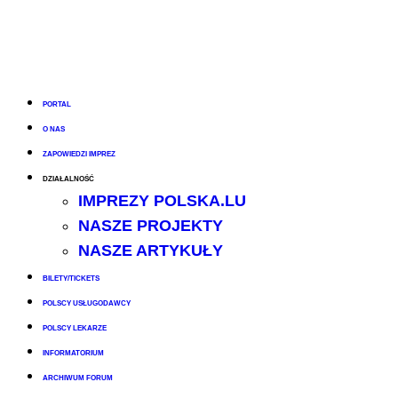
PORTAL
O NAS
ZAPOWIEDZI IMPREZ
DZIAŁALNOŚĆ
IMPREZY POLSKA.LU
NASZE PROJEKTY
NASZE ARTYKUŁY
BILETY/TICKETS
POLSCY USŁUGODAWCY
POLSCY LEKARZE
INFORMATORIUM
ARCHIWUM FORUM