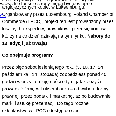
wszystkie funkcje strony mogą być dostępne.
anglojęzycznych kobiet w Luksemburgu.
Organizowany przez Luxembourg-Poland Chamber of
Ok
Commerce (LPCC), projekt ten jest prowadzony przez
lokalnych ekspertów, prawników i przedsiębiorców,
którzy na co dzień działają na tym rynku.
Nabory do
13. edycji już trwają!
Co obejmuje program?
Przez pięć sobót jesienią tego roku (3, 10, 17, 24
października i 14 listopada) zdobędziesz ponad 40
godzin wiedzy i umiejętności o tym, jak założyć i
prowadzić firmę w Luksemburgu – od wyboru formy
prawnej, przez podatki i marketing, aż po budowanie
marki i sztukę prezentacji. Do tego roczne
członkostwo w LPCC i dostęp do sieci