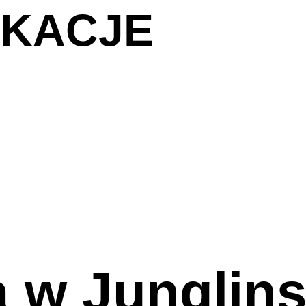
IKACJE
 w Junglins