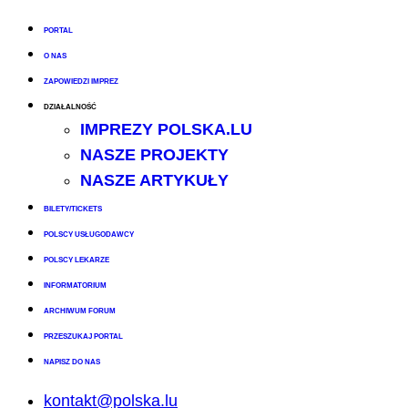
PORTAL
O NAS
ZAPOWIEDZI IMPREZ
DZIAŁALNOŚĆ
IMPREZY POLSKA.LU
NASZE PROJEKTY
NASZE ARTYKUŁY
BILETY/TICKETS
POLSCY USŁUGODAWCY
POLSCY LEKARZE
INFORMATORIUM
ARCHIWUM FORUM
PRZESZUKAJ PORTAL
NAPISZ DO NAS
kontakt@polska.lu