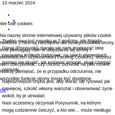
10 marzec 2024
We use cookies
Na naszej stronie internetowej używamy plików cookie.
Trudno nauczyć rysunku w 2 godziny, ale Magda
Niektóre z nich są niezbędne dla funkcjonowania strony,
Danaj (Porysunki) starała się nam przekazać ideę
inne pomagają nam w ulepszaniu tej strony i
rysowania krótkich historyjek: na jakich elementach
doświadczeń użytkownika (Tracking Cookies). Możesz
postaci się skupić, jak rysować emocje, skąd czerpać
sam zdecydować, czy chcesz zezwolić na pliki cookie.
pomysły.
Należy pamiętać, że w przypadku odrzucenia, nie
wszystkie funkcje strony mogą być dostępne.
Najważniejsze chyba jest, aby starać się rysować jak
najwięcej, szkolić własny warsztat i obserwować życie
Ok
wokół, by je utrwalać.
Nasi uczestnicy otrzymali Porysunnik, na którym
mogą codziennie ćwiczyć, a kto wie… może niedługo