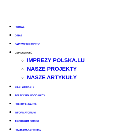
PORTAL
O NAS
ZAPOWIEDZI IMPREZ
DZIAŁALNOŚĆ
IMPREZY POLSKA.LU
NASZE PROJEKTY
NASZE ARTYKUŁY
BILETY/TICKETS
POLSCY USŁUGODAWCY
POLSCY LEKARZE
INFORMATORIUM
ARCHIWUM FORUM
PRZESZUKAJ PORTAL