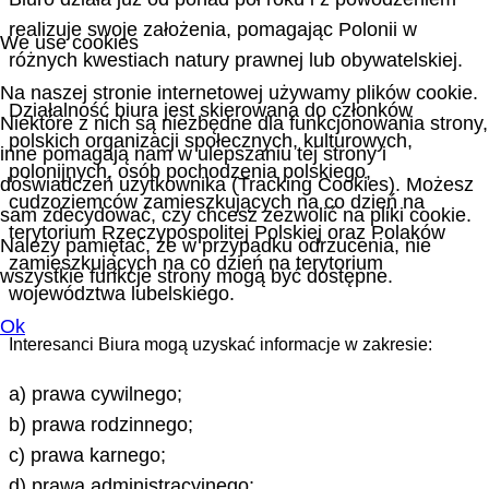
realizuje swoje założenia, pomagając Polonii w
We use cookies
różnych kwestiach natury prawnej lub obywatelskiej.
Na naszej stronie internetowej używamy plików cookie.
Działalność biura jest skierowana do członków
Niektóre z nich są niezbędne dla funkcjonowania strony,
polskich organizacji społecznych, kulturowych,
inne pomagają nam w ulepszaniu tej strony i
polonijnych, osób pochodzenia polskiego,
doświadczeń użytkownika (Tracking Cookies). Możesz
cudzoziemców zamieszkujących na co dzień na
sam zdecydować, czy chcesz zezwolić na pliki cookie.
terytorium Rzeczypospolitej Polskiej oraz Polaków
Należy pamiętać, że w przypadku odrzucenia, nie
zamieszkujących na co dzień na terytorium
wszystkie funkcje strony mogą być dostępne.
województwa lubelskiego.
Ok
Interesanci Biura mogą uzyskać informacje w zakresie:
a) prawa cywilnego;
b) prawa rodzinnego;
c) prawa karnego;
d) prawa administracyjnego;