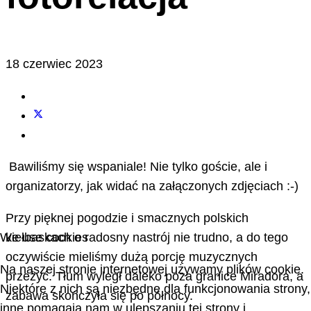
18 czerwiec 2023
Bawiliśmy się wspaniale! Nie tylko goście, ale i
organizatorzy, jak widać na załączonych zdjęciach :-)
Przy pięknej pogodzie i smacznych polskich
We use cookies
kiełbaskach o radosny nastrój nie trudno, a do tego
oczywiście mieliśmy dużą porcję muzycznych
Na naszej stronie internetowej używamy plików cookie.
przeżyć. Tłum wyległ daleko poza granice Miradora, a
Niektóre z nich są niezbędne dla funkcjonowania strony,
zabawa skończyła się po północy.
inne pomagają nam w ulepszaniu tej strony i