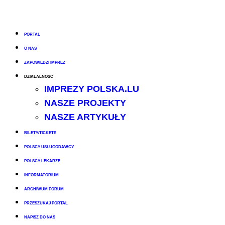
PORTAL
O NAS
ZAPOWIEDZI IMPREZ
DZIAŁALNOŚĆ
IMPREZY POLSKA.LU
NASZE PROJEKTY
NASZE ARTYKUŁY
BILETY/TICKETS
POLSCY USŁUGODAWCY
POLSCY LEKARZE
INFORMATORIUM
ARCHIWUM FORUM
PRZESZUKAJ PORTAL
NAPISZ DO NAS