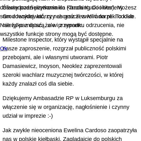
doświadczeń użytkownika (Tracking Cookies). Możesz
Ślemy podziękowania do Karola Kuski i Marleny
sam zdecydować, czy chcesz zezwolić na pliki cookie.
Grodowskiej, którzy nas gościli w Miradorze. To klub
Należy pamiętać, że w przypadku odrzucenia, nie
nie tylko z duszą, ale i z sercem.
wszystkie funkcje strony mogą być dostępne.
Milestone Inspector, który wystąpił specjalnie na
Ok
nasze zaproszenie, rozgrzał publiczność polskimi
przebojami, ale i własnymi utworami. Piotr
Damasiewicz, Inoyson, Neoklez zaprezentowali
szeroki wachlarz muzycznej twórczości, w której
każdy znalazł coś dla siebie.
Dziękujemy Ambasadzie RP w Luksemburgu za
włączenie się w organizację, nagłośnienie i czynny
udział w imprezie :-)
Jak zwykle nieoceniona Ewelina Cardoso zaopatrzyła
nas w polskie kiełbaski. Zaglądajcie do polskich