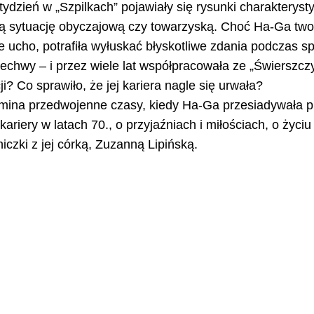
tydzień w „Szpilkach” pojawiały się rysunki charakterys
 sytuację obyczajową czy towarzyską. Choć Ha-Ga tworzy
ucho, potrafiła wyłuskać błyskotliwe zdania podczas spo
rzechwy – i przez wiele lat współpracowała ze „Świerszcz
i? Co sprawiło, że jej kariera nagle się urwała?
ypomina przedwojenne czasy, kiedy Ha-Ga przesiadywała p
 kariery w latach 70., o przyjaźniach i miłościach, o życ
iczki z jej córką, Zuzanną Lipińską.