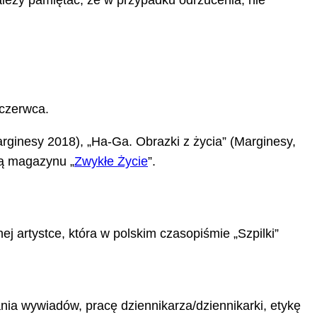
leży pamiętać, że w przypadku odrzucenia, nie
 czerwca.
arginesy 2018), „Ha-Ga. Obrazki z życia” (Marginesy,
ią magazynu „
Zwykłe Życie
”.
j artystce, która w polskim czasopiśmie „Szpilki”
ia wywiadów, pracę dziennikarza/dziennikarki, etykę