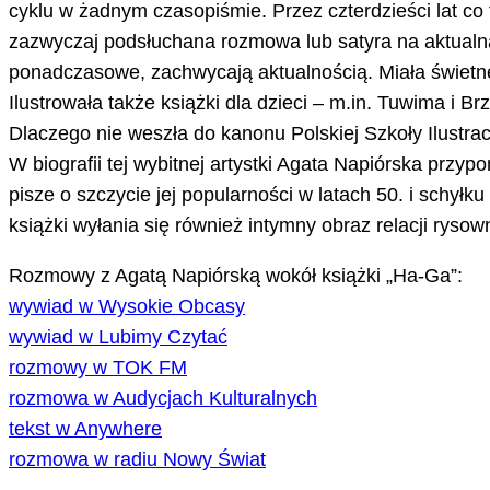
cyklu w żadnym czasopiśmie. Przez czterdzieści lat co 
zazwyczaj podsłuchana rozmowa lub satyra na aktualną
ponadczasowe, zachwycają aktualnością. Miała świetne 
Ilustrowała także książki dla dzieci – m.in. Tuwima i B
Dlaczego nie weszła do kanonu Polskiej Szkoły Ilustracj
W biografii tej wybitnej artystki Agata Napiórska prz
pisze o szczycie jej popularności w latach 50. i schyłku
książki wyłania się również intymny obraz relacji rysown
Rozmowy z Agatą Napiórską wokół książki „Ha-Ga”:
wywiad w Wysokie Obcasy
wywiad w Lubimy Czytać
rozmowy w TOK FM
rozmowa w Audycjach Kulturalnych
tekst w Anywhere
rozmowa w radiu Nowy Świat