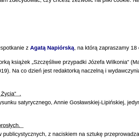
m zdecydować, czy chcesz zezwolić na pliki cookie. Na
o spotkanie z
Agatą Napiórską
, na którą zapraszamy 18
torką książek „Szczęśliwe przypadki Józefa Wilkonia” (M
019). Na co dzień jest redaktorką naczelną i wydawczyn
 Życia” .
unku satyrycznego, Annie Gosławskiej-Lipińskiej, jedyne
dorosłych.
 publicystycznych, z naciskiem na sztukę przeprowadzan