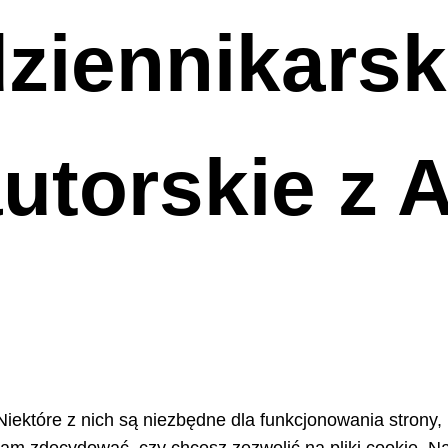
ziennikarski
utorskie z 
Niektóre z nich są niezbędne dla funkcjonowania strony,