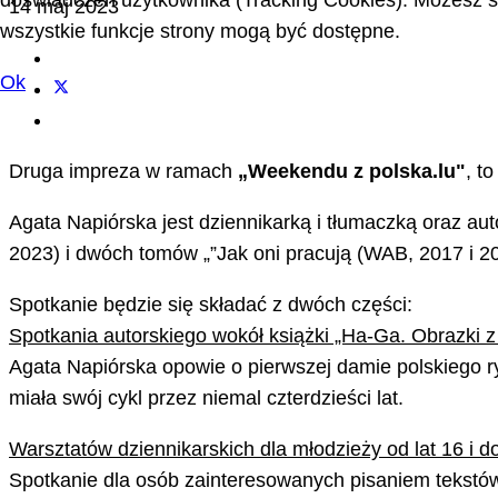
doświadczeń użytkownika (Tracking Cookies). Możesz sa
14 maj 2023
wszystkie funkcje strony mogą być dostępne.
Ok
Druga impreza w ramach
„Weekendu z polska.lu"
, t
Agata Napiórska jest dziennikarką i tłumaczką oraz au
2023) i dwóch tomów „”Jak oni pracują (WAB, 2017 i 2
Spotkanie będzie się składać z dwóch części:
Spotkania autorskiego wokół książki „Ha-Ga. Obrazki z
Agata Napiórska opowie o pierwszej damie polskiego rys
miała swój cykl przez niemal czterdzieści lat.
Warsztatów dziennikarskich dla młodzieży od lat 16 i 
Spotkanie dla osób zainteresowanych pisaniem tekstów