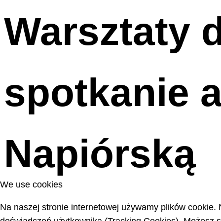
Warsztaty d
spotkanie a
Napiórską
We use cookies
Na naszej stronie internetowej używamy plików cookie. 