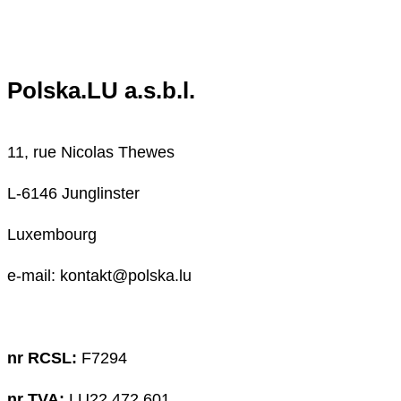
Polska.LU a.s.b.l.
11, rue Nicolas Thewes
L-6146 Junglinster
Luxembourg
e-mail: kontakt@polska.lu
nr RCSL:
F7294
nr TVA:
LU22 472 601