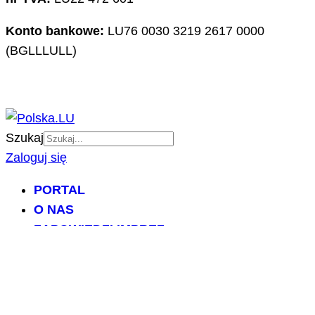
Konto bankowe:
LU76 0030 3219 2617 0000
(BGLLLULL)
Szukaj
Zaloguj się
PORTAL
O NAS
ZAPOWIEDZI IMPREZ
DZIAŁALNOŚĆ
IMPREZY POLSKA.LU
NASZE PROJEKTY
NASZE ARTYKUŁY