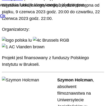
wszystkie funkcje strony mogą być dostępne.
Wystawa ukraińskiego komiksu będzie dostępna od
piątku, 9 czerwca 2023 godz. 20:00 do czwartku, 22
Ok
czerwca 2023 godz. 22:00.
Organizatorzy:
Projekt jest finansowany z funduszy Polskiego
Instytutu w Brukseli.
Szymon Holcman
,
absolwent
filmoznawstwa na
Uniwersytecie