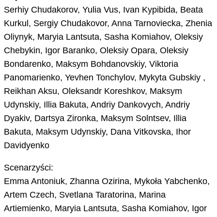
Serhiy Chudakorov, Yulia Vus, Ivan Kypibida, Beata
Kurkul, Sergiy Chudakovor, Anna Tarnoviecka, Zhenia
Oliynyk, Maryia Lantsuta, Sasha Komiahov, Oleksiy
Chebykin, Igor Baranko, Oleksiy Opara, Oleksiy
Bondarenko, Maksym Bohdanovskiy, Viktoria
Panomarienko, Yevhen Tonchylov, Mykyta Gubskiy ,
Reikhan Aksu, Oleksandr Koreshkov, Maksym
Udynskiy, Illia Bakuta, Andriy Dankovych, Andriy
Dyakiv, Dartsya Zironka, Maksym Solntsev, Illia
Bakuta, Maksym Udynskiy, Dana Vitkovska, Ihor
Davidyenko
Scenarzyści:
Emma Antoniuk, Zhanna Ozirina, Mykoła Yabchenko,
Artem Czech, Svetlana Taratorina, Marina
Artiemienko, Maryia Lantsuta, Sasha Komiahov, Igor