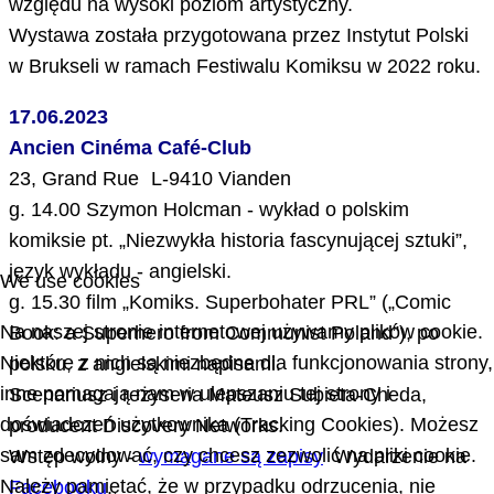
względu na wysoki poziom artystyczny.
Wystawa została przygotowana przez Instytut Polski
w Brukseli w ramach Festiwalu Komiksu w 2022 roku.
17.06.2023
Ancien Cinéma Café-Club
23, Grand Rue L-9410 Vianden
g. 14.00 Szymon Holcman - wykład o polskim
komiksie pt. „Niezwykła historia fascynującej sztuki”,
język wykładu - angielski.
We use cookies
g. 15.30 film „Komiks. Superbohater PRL” („Comic
Na naszej stronie internetowej używamy plików cookie.
Book: a Superhero from Communist Poland”), po
Niektóre z nich są niezbędne dla funkcjonowania strony,
polsku, z angielskimi napisami.
inne pomagają nam w ulepszaniu tej strony i
Scenariusz i reżyseria Mateusz Subieta-Cheda,
doświadczeń użytkownika (Tracking Cookies). Możesz
producent Discovery Networks.
sam zdecydować, czy chcesz zezwolić na pliki cookie.
Wstęp wolny -
wymagane są zapisy
Wydarzenie na
Należy pamiętać, że w przypadku odrzucenia, nie
Facebooku
.