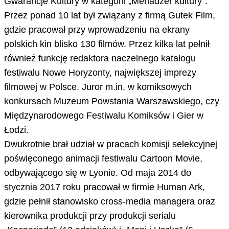
Gwarancje Kultury w kategorii „Menadżer kultury”.
Przez ponad 10 lat był związany z firmą Gutek Film,
gdzie pracował przy wprowadzeniu na ekrany
polskich kin blisko 130 filmów. Przez kilka lat pełnił
również funkcję redaktora naczelnego katalogu
festiwalu Nowe Horyzonty, największej imprezy
filmowej w Polsce. Juror m.in. w komiksowych
konkursach Muzeum Powstania Warszawskiego, czy
Międzynarodowego Festiwalu Komiksów i Gier w
Łodzi.
Dwukrotnie brał udział w pracach komisji selekcyjnej
poświęconego animacji festiwalu Cartoon Movie,
odbywającego się w Lyonie. Od maja 2014 do
stycznia 2017 roku pracował w firmie Human Ark,
gdzie pełnił stanowisko cross-media managera oraz
kierownika produkcji przy produkcji serialu