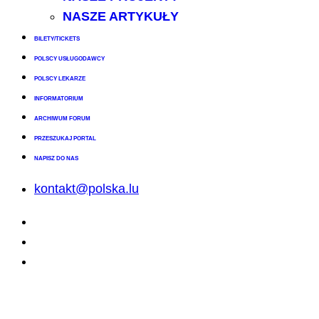
NASZE ARTYKUŁY
BILETY/TICKETS
POLSCY USŁUGODAWCY
POLSCY LEKARZE
INFORMATORIUM
ARCHIWUM FORUM
PRZESZUKAJ PORTAL
NAPISZ DO NAS
kontakt@polska.lu