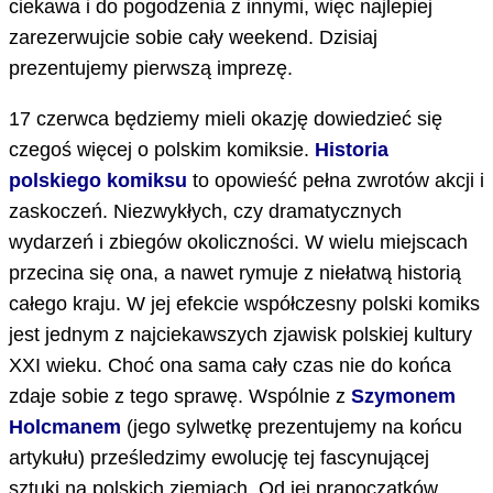
ciekawa i do pogodzenia z innymi, więc najlepiej
zarezerwujcie sobie cały weekend. Dzisiaj
prezentujemy pierwszą imprezę.
17 czerwca będziemy mieli okazję dowiedzieć się
czegoś więcej o polskim komiksie.
Historia
polskiego komiksu
to opowieść pełna zwrotów akcji i
zaskoczeń. Niezwykłych, czy dramatycznych
wydarzeń i zbiegów okoliczności. W wielu miejscach
przecina się ona, a nawet rymuje z niełatwą historią
całego kraju. W jej efekcie współczesny polski komiks
jest jednym z najciekawszych zjawisk polskiej kultury
XXI wieku. Choć ona sama cały czas nie do końca
zdaje sobie z tego sprawę. Wspólnie z
Szymonem
Holcmanem
(jego sylwetkę prezentujemy na końcu
artykułu) prześledzimy ewolucję tej fascynującej
sztuki na polskich ziemiach. Od jej prapoczątków,