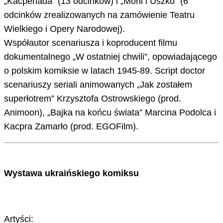
„Kacperiada” (13 odcinków) i „Moni i Uszko” (6
odcinków zrealizowanych na zamówienie Teatru
Wielkiego i Opery Narodowej).
Współautor scenariusza i koproducent filmu
dokumentalnego „W ostatniej chwili”, opowiadającego
o polskim komiksie w latach 1945-89. Script doctor
scenariuszy seriali animowanych „Jak zostałem
superłotrem” Krzysztofa Ostrowskiego (prod.
Animoon), „Bajka na końcu świata” Marcina Podolca i
Kacpra Zamarło (prod. EGOFilm).
Wystawa ukraińskiego komiksu
Artyści: