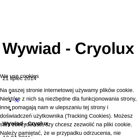
Wywiad - Cryolux
We use cookies
21 lipiec 2014
Na naszej stronie internetowej używamy plików cookie.
Niektóre z nich są niezbędne dla funkcjonowania strony,
inne pomagają nam w ulepszaniu tej strony i
doświadczeń użytkownika (Tracking Cookies). Możesz
Wywiad - Cryolux
sam zdecydować, czy chcesz zezwolić na pliki cookie.
Należy pamiętać, że w przypadku odrzucenia, nie