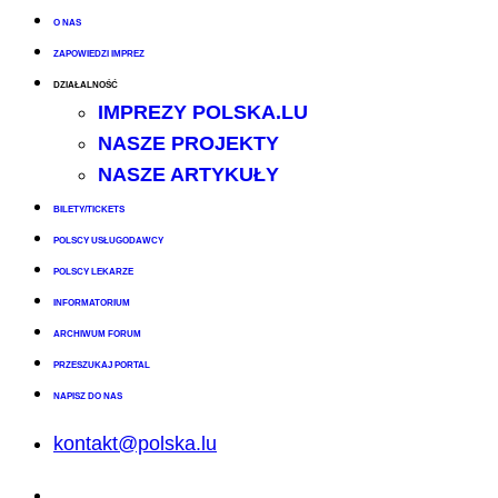
O NAS
ZAPOWIEDZI IMPREZ
DZIAŁALNOŚĆ
IMPREZY POLSKA.LU
NASZE PROJEKTY
NASZE ARTYKUŁY
BILETY/TICKETS
POLSCY USŁUGODAWCY
POLSCY LEKARZE
INFORMATORIUM
ARCHIWUM FORUM
PRZESZUKAJ PORTAL
NAPISZ DO NAS
kontakt@polska.lu