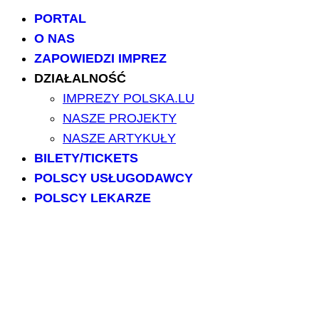
PORTAL
O NAS
ZAPOWIEDZI IMPREZ
DZIAŁALNOŚĆ
IMPREZY POLSKA.LU
NASZE PROJEKTY
NASZE ARTYKUŁY
BILETY/TICKETS
POLSCY USŁUGODAWCY
POLSCY LEKARZE
INFORMATORIUM
ARCHIWUM FORUM
PRZESZUKAJ PORTAL
NAPISZ DO NAS
kontakt@polska.lu