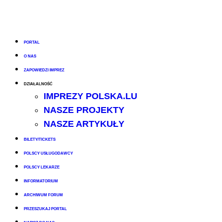
PORTAL
O NAS
ZAPOWIEDZI IMPREZ
DZIAŁALNOŚĆ
IMPREZY POLSKA.LU
NASZE PROJEKTY
NASZE ARTYKUŁY
BILETY/TICKETS
POLSCY USŁUGODAWCY
POLSCY LEKARZE
INFORMATORIUM
ARCHIWUM FORUM
PRZESZUKAJ PORTAL