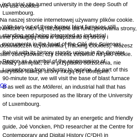
industrial site-turned university in the deep South of
We use cookies
Luxembourg.
Na naszej stronie internetowej używamy plików cookie.
With two out of three former blast furnaces still
Niektóre z nich są niezbędne dla funkcjonowania strony,
standing and being integrated as industrial
inne pomagają nam w ulepszaniu tej strony i
monuments in the heart of the
Cité des Sciences
,
doświadczeń użytkownika (Tracking Cookies). Możesz
Belval with its history stands unique in the Greater
sam zdecydować, czy chcesz zezwolić na pliki cookie.
Region as a symbol of the reconversion of
Należy pamiętać, że w przypadku odrzucenia, nie
Luxembourg from industry to service. As part of this
wszystkie funkcje strony mogą być dostępne.
90-minute tour, we will visit the base of blast furnace
Ok
B as well as the
Möllerei,
an industrial hall that has
since been repurposed as the library of the University
of Luxembourg.
The visit will be animated by an energetic and friendly
guide, Joé Voncken, PhD researcher at the Centre for
Contemporary and Digital History (C²DH) in