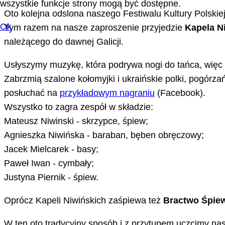
wszystkie funkcje strony mogą być dostępne.
Oto kolejna odslona naszego Festiwalu Kultury Polskie
Ok
Tym razem na nasze zaproszenie przyjedzie
Kapela N
należącego do dawnej Galicji.
Usłyszymy muzykę, która podrywa nogi do tańca, więc 
Zabrzmią szalone kołomyjki i ukraińskie polki, pogórzań
posłuchać na
przykładowym nagraniu
(Facebook).
Wszystko to zagra zespół w składzie:
Mateusz Niwinski - skrzypce, śpiew;
Agnieszka Niwińska - baraban, bęben obręczowy;
Jacek Mielcarek - basy;
Paweł Iwan - cymbały;
Justyna Piernik - śpiew.
Oprócz Kapeli Niwińskich zaśpiewa też
Bractwo Śpie
W ten oto tradycyjny sposób i z przytupem uczcimy nas