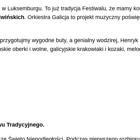
j w Luksemburgu. To już tradycja Festiwalu, że mamy ko
iwińskich
. Orkiestra Galicja to projekt muzyczny pośw
przygotujmy wygodne buty, a genialny wodzirej, Henryk 
skie oberki i wolne, galicyjskie krakowiaki i kozaki, mel
wu Tradycyjnego.
ze Święto Niepodległości. Podczas pierwszego rozbioru 