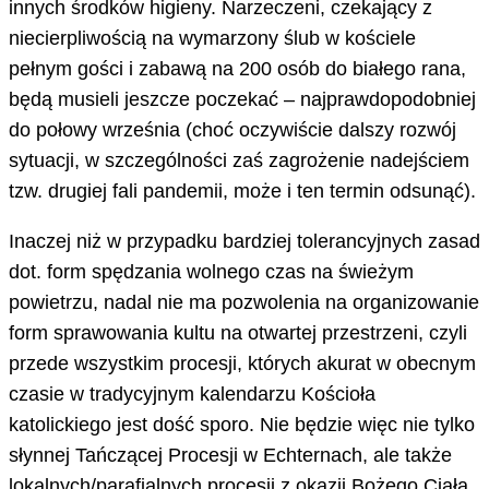
innych środków higieny. Narzeczeni, czekający z
niecierpliwością na wymarzony ślub w kościele
pełnym gości i zabawą na 200 osób do białego rana,
będą musieli jeszcze poczekać – najprawdopodobniej
do połowy września (choć oczywiście dalszy rozwój
sytuacji, w szczególności zaś zagrożenie nadejściem
tzw. drugiej fali pandemii, może i ten termin odsunąć).
Inaczej niż w przypadku bardziej tolerancyjnych zasad
dot. form spędzania wolnego czas na świeżym
powietrzu, nadal nie ma pozwolenia na organizowanie
form sprawowania kultu na otwartej przestrzeni, czyli
przede wszystkim procesji, których akurat w obecnym
czasie w tradycyjnym kalendarzu Kościoła
katolickiego jest dość sporo. Nie będzie więc nie tylko
słynnej Tańczącej Procesji w Echternach, ale także
lokalnych/parafialnych procesji z okazji Bożego Ciała,