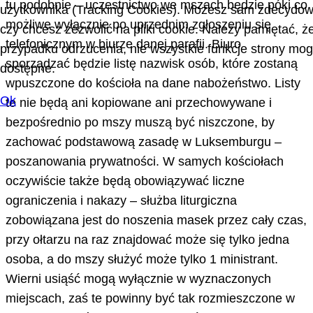
tu podobnie – uczestnictwo we mszach będzie póki co
użytkownika (Tracking Cookies). Możesz sam zdecydow
możliwe wyłącznie po uprzednim zgłoszeniu się
czy chcesz zezwolić na pliki cookie. Należy pamiętać, ż
telefonicznym w biurze danej parafii. Biuro
przypadku odrzucenia, nie wszystkie funkcje strony mo
sporządzać będzie listę nazwisk osób, które zostaną
dostępne.
wpuszczone do kościoła na dane nabożeństwo. Listy
Ok
te nie będą ani kopiowane ani przechowywane i
bezpośrednio po mszy muszą być niszczone, by
zachować podstawową zasadę w Luksemburgu –
poszanowania prywatności. W samych kościołach
oczywiście także będą obowiązywać liczne
ograniczenia i nakazy – służba liturgiczna
zobowiązana jest do noszenia masek przez cały czas,
przy ołtarzu na raz znajdować może się tylko jedna
osoba, a do mszy służyć może tylko 1 ministrant.
Wierni usiąść mogą wyłącznie w wyznaczonych
miejscach, zaś te powinny być tak rozmieszczone w