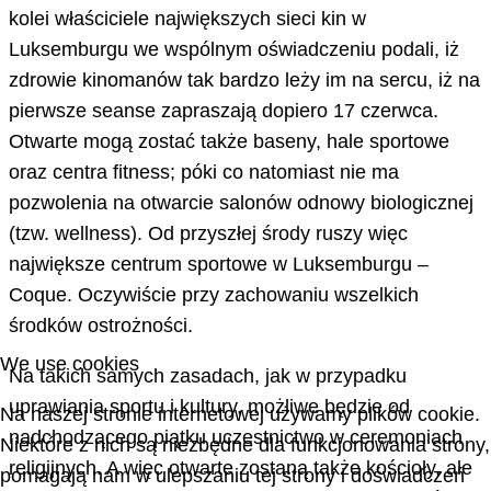
kolei właściciele największych sieci kin w
Luksemburgu we wspólnym oświadczeniu podali, iż
zdrowie kinomanów tak bardzo leży im na sercu, iż na
pierwsze seanse zapraszają dopiero 17 czerwca.
Otwarte mogą zostać także baseny, hale sportowe
oraz centra fitness; póki co natomiast nie ma
pozwolenia na otwarcie salonów odnowy biologicznej
(tzw. wellness). Od przyszłej środy ruszy więc
największe centrum sportowe w Luksemburgu –
Coque. Oczywiście przy zachowaniu wszelkich
środków ostrożności.
We use cookies
Na takich samych zasadach, jak w przypadku
uprawiania sportu i kultury, możliwe będzie od
Na naszej stronie internetowej używamy plików cookie.
nadchodzącego piątku uczestnictwo w ceremoniach
Niektóre z nich są niezbędne dla funkcjonowania strony,
religijnych. A więc otwarte zostaną także kościoły, ale
pomagają nam w ulepszaniu tej strony i doświadczeń