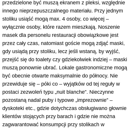
przedzielone być muszą ekranem z pleksi, względnie
innego nieprzepuszczalnego materiału. Przy jednym
stoliku usiąść mogą max. 4 osoby, co więcej –
wyłącznie osoby, które razem mieszkają. Noszenie
masek dla personelu restauracji obowiązkowe jest
przez cały czas, natomiast goście mogą zdjąć maski,
gdy usiądą przy stoliku, lecz jeśli wstaną, by wyjść,
przejść się do toalety czy gdziekolwiek indziej – maski
muszą ponownie ubrać. Lokale gastronomiczne mogą
być obecnie otwarte maksymalnie do północy. Nie
przewiduje się – póki co – wyjątków od tej reguły w
postaci zezwoleń typu „nuit blanche”. Nieczynne
pozostaną nadal puby i typowe „imprezownie” –
dyskoteki etc., gdzie dotychczas obsługiwano głownie
klientów stojących przy barach i gdzie nie można
zagwarantować konsumpcji przy stolikach w