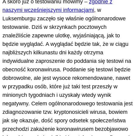
A skoro już o testowaniu mówimy –
zgodnie z
naszymi wcześniejszymi informacjami
, w
Luksemburgu zaczęło się właśnie ogólnonarodowe
testowanie. Dziś w skrzynkach pocztowych
znaleźliście zapewne ulotkę, wyjaśniającą, jak to
będzie wyglądać. A wyglądać będzie tak, że w ciągu
najbliższych kilkunastu dni każdy otrzyma
indywidualne zaproszenie do poddania się testowi na
obecność koronawirusa. Poddanie się testowi będzie
dobrowolne, ale jest wysoce rekomendowane, nawet
w przypadku osób, które już taki test przeszły w
minionych tygodniach i uzyskały wtedy wynik
negatywny. Celem ogólnonarodowego testowania jest
zdiagnozowanie tzw. kryptonosicieli wirusa, bowiem
jak się okazuje, dość spory odsetek społeczeństwa
przechodzi zakażenie koronawirusem bezobjawowo