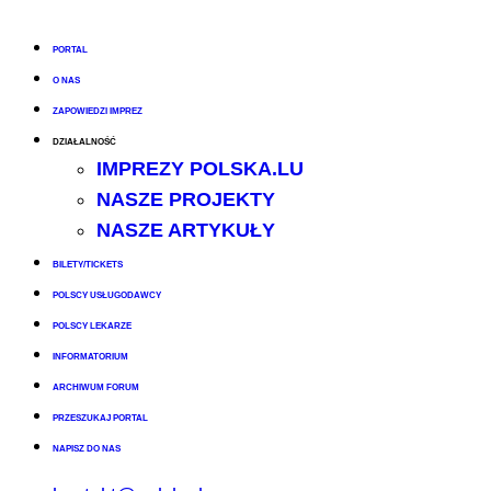
PORTAL
O NAS
ZAPOWIEDZI IMPREZ
DZIAŁALNOŚĆ
IMPREZY POLSKA.LU
NASZE PROJEKTY
NASZE ARTYKUŁY
BILETY/TICKETS
POLSCY USŁUGODAWCY
POLSCY LEKARZE
INFORMATORIUM
ARCHIWUM FORUM
PRZESZUKAJ PORTAL
NAPISZ DO NAS