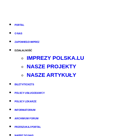
PORTAL
O NAS
ZAPOWIEDZI IMPREZ
DZIAŁALNOŚĆ
IMPREZY POLSKA.LU
NASZE PROJEKTY
NASZE ARTYKUŁY
BILETY/TICKETS
POLSCY USŁUGODAWCY
POLSCY LEKARZE
INFORMATORIUM
ARCHIWUM FORUM
PRZESZUKAJ PORTAL
NAPISZ DO NAS