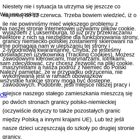
Niestety nie i sytuacja ta utrzyma się jeszcze co
We use cookies
najmniej do 12 czerwca. Trzeba bowiem wiedzieć, iż o
ile nie powinniśmy mieć większego problemu z
Na naszej stronie internetowej używamy plików cookie.
wyjazdem z Luksemburga, to już przy przekraczaniu
Niektóre z nich są niezbędne dla funkcjonowania strony,
granicy niemiecko-polskiej zostaniemy skierowani na
inne pomagają nam w ulepszaniu tej strony i
2-tygodniową kwarantanne. Chyba, że jesteśmy
doświadczeń użytkownika (Tracking Cookies). Możesz
zawodowymi kierowcami, marynarzami, lotnikami,
sam zdecydować, czy chcesz zezwolić na pliki cookie.
maszynistami a nasza podróż z Niemiec do Polski
Należy pamiętać, że w przypadku odrzucenia, nie
wykonywana jest w ramach obowiązków
wszystkie funkcje strony mogą być dostępne.
zawodowych. Podobnie, jeśli miejsce naszej pracy i
miejsce naszego stałego zamieszkania mieszczą się
Ok
po dwóch stronach granicy polsko-niemieckiej
(oczywiście dotyczy to także pozostałych granic
między Polską a innymi krajami UE). Lub też jeśli
nasze dzieci uczęszczają do szkoły po drugiej stronie
granicy.