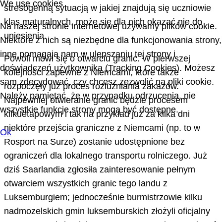
We use cookies
stresogenną sytuacją w jakiej znajdują się uczniowie
klas maturalnych, może się dla nich okazać nie do
Na naszej stronie internetowej używamy plików cookie.
uniesienia.
Niektóre z nich są niezbędne dla funkcjonowania strony,
inne pomagają nam w ulepszaniu tej strony i
Powoli mówi się o otwarciu granic. W pierwszej
doświadczeń użytkownika (Tracking Cookies). Możesz
kolejności zapewne z Niemcami, które także
sam zdecydować, czy chcesz zezwolić na pliki cookie.
rozpoczęły już proces rozluźniania zakazów.
Należy pamiętać, że w przypadku odrzucenia, nie
Najpewniej otwieranie granic będzie procesem
wszystkie funkcje strony mogą być dostępne.
kilkuetapowym i tak na przykład już za kilka dni
niektóre przejścia graniczne z Niemcami (np. to w
Ok
Rosport na Surze) zostanie udostępnione bez
ograniczeń dla lokalnego transportu rolniczego. Już
dziś Saarlandia zgłosiła zainteresowanie pełnym
otwarciem wszystkich granic tego landu z
Luksemburgiem; jednocześnie burmistrzowie kilku
nadmozelskich gmin luksemburskich złożyli oficjalny