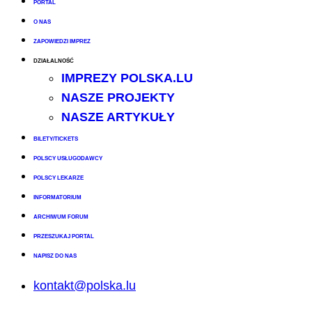
PORTAL
O NAS
ZAPOWIEDZI IMPREZ
DZIAŁALNOŚĆ
IMPREZY POLSKA.LU
NASZE PROJEKTY
NASZE ARTYKUŁY
BILETY/TICKETS
POLSCY USŁUGODAWCY
POLSCY LEKARZE
INFORMATORIUM
ARCHIWUM FORUM
PRZESZUKAJ PORTAL
NAPISZ DO NAS
kontakt@polska.lu