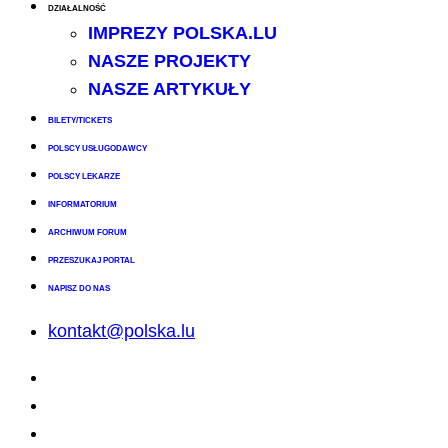
DZIAŁALNOŚĆ
IMPREZY POLSKA.LU
NASZE PROJEKTY
NASZE ARTYKUŁY
BILETY/TICKETS
POLSCY USŁUGODAWCY
POLSCY LEKARZE
INFORMATORIUM
ARCHIWUM FORUM
PRZESZUKAJ PORTAL
NAPISZ DO NAS
kontakt@polska.lu