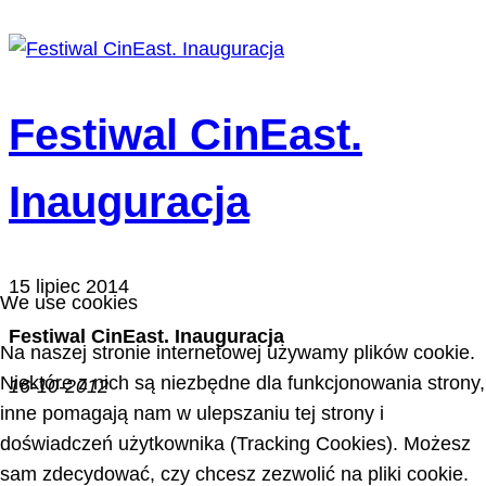
Festiwal CinEast.
Inauguracja
15 lipiec 2014
We use cookies
Festiwal CinEast. Inauguracja
Na naszej stronie internetowej używamy plików cookie.
Niektóre z nich są niezbędne dla funkcjonowania strony,
16-10-2012
inne pomagają nam w ulepszaniu tej strony i
doświadczeń użytkownika (Tracking Cookies). Możesz
sam zdecydować, czy chcesz zezwolić na pliki cookie.