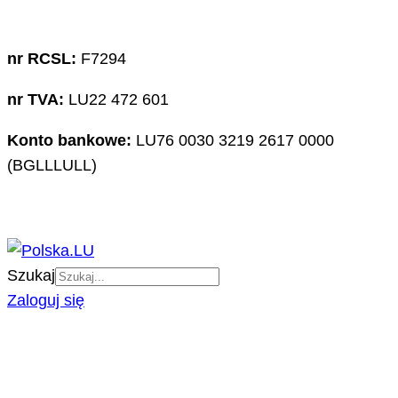
nr RCSL:
F7294
nr TVA:
LU22 472 601
Konto bankowe:
LU76 0030 3219 2617 0000
(BGLLLULL)
Szukaj
Zaloguj się
PORTAL
O NAS
ZAPOWIEDZI IMPREZ