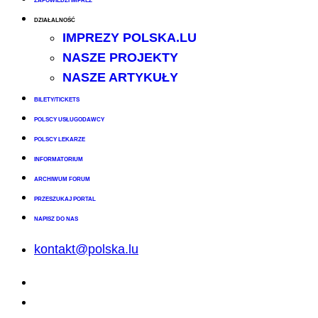
ZAPOWIEDZI IMPREZ
DZIAŁALNOŚĆ
IMPREZY POLSKA.LU
NASZE PROJEKTY
NASZE ARTYKUŁY
BILETY/TICKETS
POLSCY USŁUGODAWCY
POLSCY LEKARZE
INFORMATORIUM
ARCHIWUM FORUM
PRZESZUKAJ PORTAL
NAPISZ DO NAS
kontakt@polska.lu