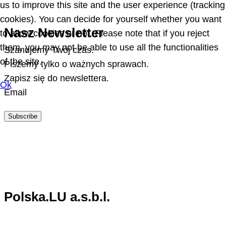
us to improve this site and the user experience (tracking
cookies). You can decide for yourself whether you want
Nasz Newsletter
to allow cookies or not. Please note that if you reject
them, you may not be able to use all the functionalities
Szanujemy Twój czas.
of the site.
Piszemy tylko o ważnych sprawach.
Zapisz się do newslettera.
Ok
Email
Subscribe
Polska.LU a.s.b.l.