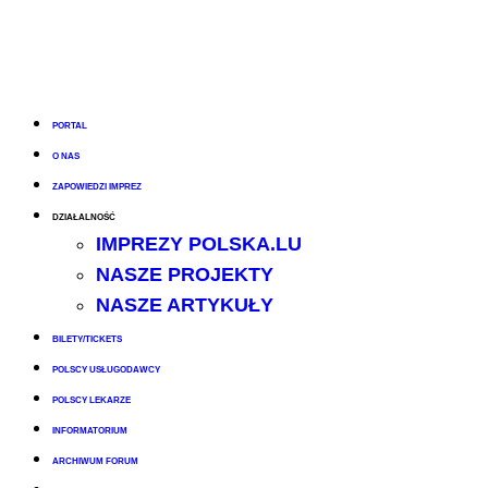
PORTAL
O NAS
ZAPOWIEDZI IMPREZ
DZIAŁALNOŚĆ
IMPREZY POLSKA.LU
NASZE PROJEKTY
NASZE ARTYKUŁY
BILETY/TICKETS
POLSCY USŁUGODAWCY
POLSCY LEKARZE
INFORMATORIUM
ARCHIWUM FORUM