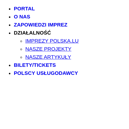
PORTAL
O NAS
ZAPOWIEDZI IMPREZ
DZIAŁALNOŚĆ
IMPREZY POLSKA.LU
NASZE PROJEKTY
NASZE ARTYKUŁY
BILETY/TICKETS
POLSCY USŁUGODAWCY
POLSCY LEKARZE
INFORMATORIUM
ARCHIWUM FORUM
PRZESZUKAJ PORTAL
NAPISZ DO NAS
kontakt@polska.lu