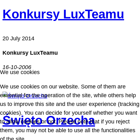
Konkursy LuxTeamu
20 July 2014
Konkursy LuxTeamu
16-10-2006
We use cookies
We use cookies on our website. Some of them are
essential for the operation of the site, while others help
us to improve this site and the user experience (tracking
cookies). You can decide for yourself whether you want
Święto Orzecha
to allow cookies or not. Please note that if you reject
them, you may not be able to use all the functionalities
of the site.