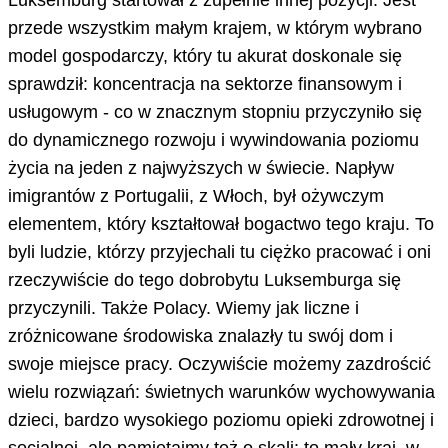
przede wszystkim małym krajem, w którym wybrano
model gospodarczy, który tu akurat doskonale się
sprawdził: koncentracja na sektorze finansowym i
usługowym - co w znacznym stopniu przyczyniło się
do dynamicznego rozwoju i wywindowania poziomu
życia na jeden z najwyższych w świecie. Napływ
imigrantów z Portugalii, z Włoch, był ożywczym
elementem, który kształtował bogactwo tego kraju. To
byli ludzie, którzy przyjechali tu ciężko pracować i oni
rzeczywiście do tego dobrobytu Luksemburga się
przyczynili. Także Polacy. Wiemy jak liczne i
zróżnicowane środowiska znalazły tu swój dom i
swoje miejsce pracy. Oczywiście możemy zazdrościć
wielu rozwiązań: świetnych warunków wychowywania
dzieci, bardzo wysokiego poziomu opieki zdrowotnej i
socjalnej, ale pamiętajmy też o skali: to mały kraj, w