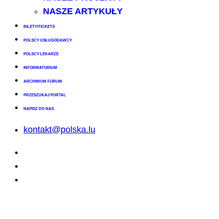
NASZE ARTYKUŁY
BILETY/TICKETS
POLSCY USŁUGODAWCY
POLSCY LEKARZE
INFORMATORIUM
ARCHIWUM FORUM
PRZESZUKAJ PORTAL
NAPISZ DO NAS
kontakt@polska.lu