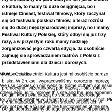
o kulturę, to mamy tu duże osiągnięcia, bo i
istnieje Cineast, festiwal filmowy, który zaczynał
się od festiwalu polskich filmów, a teraz rozrósł
się do dużej międzynarodowej imprezy, no i mamy
Festiwal Kultury Polskiej, który odbył się już trzy
razy, a w przyszłym roku mamy nadzieję
zorganizować jego czwartą edycję. Ja osobiście
zajmuję się sprowadzaniem teatrów z Polski z
przedstawieniami dla dzieci i dorosłych.
P.W.
- O, to świetnie! Kultura jest mi osobiście bardzo
We use cookies
bliska. W Brukseli wypracowaliśmy coroczną imprezę
We use cookies on our website. Some of them are essentia
promocyjną i wizerunkową pod nazwą „Polak roku w
others help us to improve this site and the user experie
Belgii”, która była okazją do spotkania szerokiego
for yourself whether you want to allow cookies or not. Pl
grona najbardziej aktywnych środowisk polskich w
may not be able to use all the functionalities of the site.
Belgii, dopraszaliśmy do tego przedstawicieli państwa