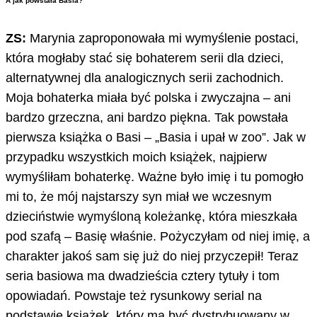
A jak powstała Basia?
ZS:
Marynia zaproponowała mi wymyślenie postaci,
która mogłaby stać się bohaterem serii dla dzieci,
alternatywnej dla analogicznych serii zachodnich.
Moja bohaterka miała być polska i zwyczajna – ani
bardzo grzeczna, ani bardzo piękna. Tak powstała
pierwsza książka o Basi – „Basia i upał w zoo”. Jak w
przypadku wszystkich moich książek, najpierw
wymyśliłam bohaterkę. Ważne było imię i tu pomogło
mi to, że mój najstarszy syn miał we wczesnym
dzieciństwie wymyśloną koleżankę, która mieszkała
pod szafą – Basię właśnie. Pożyczyłam od niej imię, a
charakter jakoś sam się już do niej przyczepił! Teraz
seria basiowa ma dwadzieścia cztery tytuły i tom
opowiadań. Powstaje też rysunkowy serial na
podstawie książek, który ma być dystrybuowany w