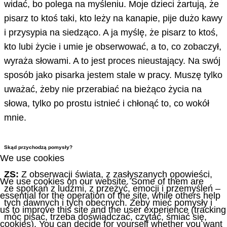
widać, bo polega na myśleniu. Moje dzieci żartują, że
pisarz to ktoś taki, kto leży na kanapie, pije dużo kawy
i przysypia na siedząco. A ja myślę, że pisarz to ktoś,
kto lubi życie i umie je obserwować, a to, co zobaczył,
wyraża słowami. A to jest proces nieustający. Na swój
sposób jako pisarka jestem stale w pracy. Muszę tylko
uważać, żeby nie przerabiać na bieżąco życia na
słowa, tylko po prostu istnieć i chłonąć to, co wokół
mnie.
Skąd przychodzą pomysły?
We use cookies
ZS:
Z obserwacji świata, z zasłyszanych opowieści,
We use cookies on our website. Some of them are
ze spotkań z ludźmi, z przeżyć, emocji i przemyśleń –
essential for the operation of the site, while others help
tych dawnych i tych obecnych. Żeby mieć pomysły i
us to improve this site and the user experience (tracking
móc pisać, trzeba doświadczać, czytać, śmiać się,
cookies). You can decide for yourself whether you want