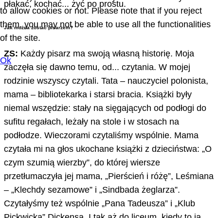
płakać, kochać... żyć po prostu.
to allow cookies or not. Please note that if you reject
them, you may not be able to use all the functionalities
Jak można zostać pisarzem?
of the site.
ZS:
Każdy pisarz ma swoją własną historię. Moja
Ok
zaczęła się dawno temu, od... czytania. W mojej
rodzinie wszyscy czytali. Tata – nauczyciel polonista,
mama – bibliotekarka i starsi bracia. Książki były
niemal wszędzie: stały na sięgających od podłogi do
sufitu regałach, leżały na stole i w stosach na
podłodze. Wieczorami czytaliśmy wspólnie. Mama
czytała mi na głos ukochane książki z dzieciństwa: „O
czym szumią wierzby”, do której wiersze
przetłumaczyła jej mama, „Pierścień i różę”, Leśmiana
– „Klechdy sezamowe” i „Sindbada żeglarza”.
Czytałyśmy też wspólnie „Pana Tadeusza” i „Klub
Pickwicka” Dickensa. I tak aż do liceum, kiedy to ja