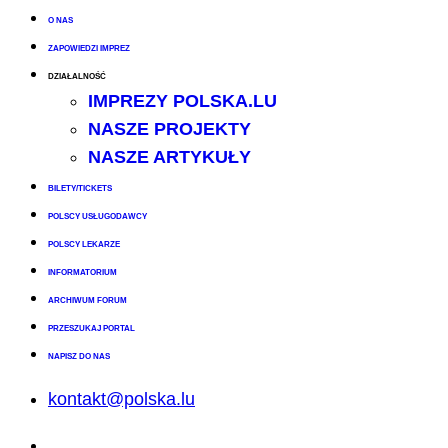
O NAS
ZAPOWIEDZI IMPREZ
DZIAŁALNOŚĆ
IMPREZY POLSKA.LU
NASZE PROJEKTY
NASZE ARTYKUŁY
BILETY/TICKETS
POLSCY USŁUGODAWCY
POLSCY LEKARZE
INFORMATORIUM
ARCHIWUM FORUM
PRZESZUKAJ PORTAL
NAPISZ DO NAS
kontakt@polska.lu