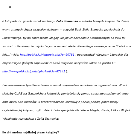
8 listopada br. gościła w Luksemburgu
Zofia Stanecka
– autorka licznych książek dla dzieci,
w tym znanych chyba wszystkim dzieciom – przygód Basi. Zofia Stanecka przyjechała do
Luksemburga, by na zaproszenie Magdy Wiejak (znanej nam z prowadzonych od kilku lat
spotkań z literaturą dla najmłodszych w ramach atelier literackiego stowarzyszenia “Il etait une
fois...”; vide:
http://polska.lu/viewtopic.php?p=50781
) poprowadzić Warsztaty Literackie dla
Najmłodszych (których zapowiedź znaleźć mogliście oczywiście także na polska.lu:
http://www.polska.lu/portal.php?article=67141
).
Zainteresowanie tymi Warsztatami przerosło najśmielsze oczekiwania organizatorów. W sali
siedziby CLAE na Gasperichu z ledwością pomieściła się ponad setka zgromadzonych tego
dnia dzieci i ich rodziców. O przeprowadzenie rozmowy z polską pisarką poprosiliśmy
czytelników jej książek, czyli... dzieci. I oto specjalnie dla Was – Magda, Basia, Lidka i Wojtek
Wiejakowie rozmawiają z Zofią Stanecką:
Ile dni można najdłużej pisać książkę?