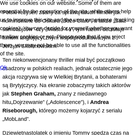
We use cookies on our website. Some of them are
essential for the operation of the site, while others help
Polski reżyser, znany za sprawą takich filmów jak
us to improve this site and the user experience (tracking
nominowane do Oskara „Boże Ciało”, a także „Sala
cookies). You can decide for yourself whether you want
samobójców” czy „Miasto 44”, tym razem debiutuje
to allow cookies or not. Please note that if you reject
filmem anglojęzycznym współprodukowanym z
them, you may not be able to use all the functionalities
Jerzym Skolimowskim.
of the site.
Ten niekonwencjonany thriller miał być początkowo
Ok
osadzony w polskich realiach, jednak ostatecznie jego
akcja rozgrywa się w Wielkiej Brytanii, a bohaterami
są Brytyjczycy. Na ekranie zobaczymy takich aktorów
jak
Stephen Graham,
znany z niedawnego
hitu„Dojrzewanie” („Adolescence”), i
Andrea
Riseborough,
którego możemy kojarzyć z serialu
„MobLand”.
Dziewiętnastolatek o imieniu Tommy spędza czas na