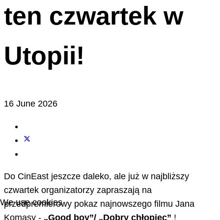
ten czwartek w
Utopii!
16 June 2026
Do CinEast jeszcze daleko, ale już w najbliższy
czwartek organizatorzy zapraszają na
We use cookies
przedpremierowy pokaz najnowszego filmu Jana
Komasy -
„Good boy”/ „Dobry chłopiec”
!