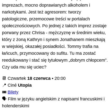
imprezach, mocno doprawianych alkoholem i
narkotykami. Jest też agresorem: tworzy
patologiczne, przemocowe treści w portalach
społecznościowych. Po jednej z takich imprez zostaje
porwany przez Chrisa - mężczyznę w średnim wieku,
który z żoną Kathryn i synem Jonathanem mieszkają
w wiejskiej, okazałej posiadłości. Tommy trafia na
łańcuch, przymocowany do sufitu. Tu ma zostać
reedukowany i stać się tytułowym „dobrym chłopcem”.
Czy uda mu się uciec?
📆 Czwartek
18 czerwca
• 20:00
📍 Ciné
Utopia
🎟️
Bilety
🗣️ Film w języku angielskim z napisami francuskimi i
holenderskimi