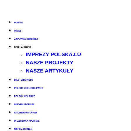
PORTAL
O NAS
ZAPOWIEDZI IMPREZ
DZIAŁALNOŚĆ
IMPREZY POLSKA.LU
NASZE PROJEKTY
NASZE ARTYKUŁY
BILETY/TICKETS
POLSCY USŁUGODAWCY
POLSCY LEKARZE
INFORMATORIUM
ARCHIWUM FORUM
PRZESZUKAJ PORTAL
NAPISZ DO NAS