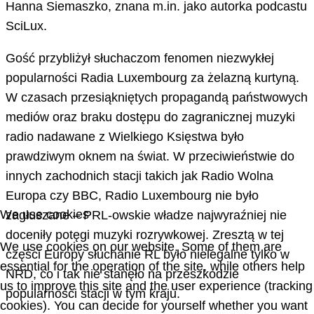
Hanna Siemaszko, znana m.in. jako autorka podcastu
SciLux.
Gość przybliżył słuchaczom fenomen niezwykłej
popularności Radia Luxembourg za żelazną kurtyną.
W czasach przesiąkniętych propagandą państwowych
mediów oraz braku dostępu do zagranicznej muzyki
radio nadawane z Wielkiego Księstwa było
prawdziwym oknem na świat. W przeciwieństwie do
innych zachodnich stacji takich jak Radio Wolna
Europa czy BBC, Radio Luxembourg nie było
We use cookies
zagłuszane – PRL-owskie władze najwyraźniej nie
doceniły potęgi muzyki rozrywkowej. Zresztą w tej
We use cookies on our website. Some of them are
części Europy słuchanie RL było nielegalne tylko w
essential for the operation of the site, while others help
NRD, co i tak nie stanęło na przeszkodzie
us to improve this site and the user experience (tracking
popularności stacji w tym kraju.
cookies). You can decide for yourself whether you want