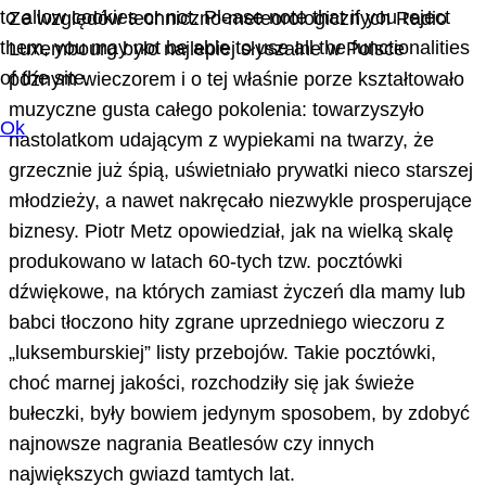
to allow cookies or not. Please note that if you reject
Ze względów techniczno-meteorologicznych Radio
them, you may not be able to use all the functionalities
Luxembourg było najlepiej słyszalne w Polsce
of the site.
późnym wieczorem i o tej właśnie porze kształtowało
muzyczne gusta całego pokolenia: towarzyszyło
Ok
nastolatkom udającym z wypiekami na twarzy, że
grzecznie już śpią, uświetniało prywatki nieco starszej
młodzieży, a nawet nakręcało niezwykle prosperujące
biznesy. Piotr Metz opowiedział, jak na wielką skalę
produkowano w latach 60-tych tzw. pocztówki
dźwiękowe, na których zamiast życzeń dla mamy lub
babci tłoczono hity zgrane uprzedniego wieczoru z
„luksemburskiej” listy przebojów. Takie pocztówki,
choć marnej jakości, rozchodziły się jak świeże
bułeczki, były bowiem jedynym sposobem, by zdobyć
najnowsze nagrania Beatlesów czy innych
największych gwiazd tamtych lat.