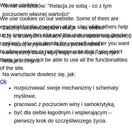
We use cookies
Temat warsztatów: "Relacja ze sobą - co z tym
poczuciem własnej wartości"
We use cookies on our website. Some of them are
essential for the operation of the site, while others help
Zacznij budować lepsze relacje – od siebie!
us to improve this site and the user experience (tracking
Czy w trudnych chwilach jesteś dla siebie wsparciem,
cookies). You can decide for yourself whether you want
czy raczej krytykiem? Nasze przekonania i
to allow cookies or not. Please note that if you reject
wewnętrzny dialog wpływają na emocje, decyzje i
them, you may not be able to use all the functionalities
relacje z innymi.
of the site.
Na warsztacie dowiesz się, jak:
Ok
rozpoznawać swoje mechanizmy i schematy
myślowe,
pracować z poczuciem winy i samokrytyką,
być dla siebie łagodnym i wspierającym –
pierwszy krok do szczęśliwszego życia.