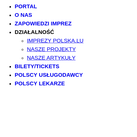
PORTAL
O NAS
ZAPOWIEDZI IMPREZ
DZIAŁALNOŚĆ
IMPREZY POLSKA.LU
NASZE PROJEKTY
NASZE ARTYKUŁY
BILETY/TICKETS
POLSCY USŁUGODAWCY
POLSCY LEKARZE
INFORMATORIUM
ARCHIWUM FORUM
PRZESZUKAJ PORTAL
NAPISZ DO NAS
kontakt@polska.lu