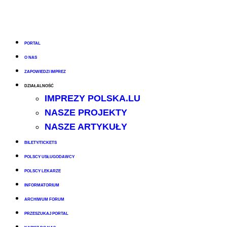
PORTAL
O NAS
ZAPOWIEDZI IMPREZ
DZIAŁALNOŚĆ
IMPREZY POLSKA.LU
NASZE PROJEKTY
NASZE ARTYKUŁY
BILETY/TICKETS
POLSCY USŁUGODAWCY
POLSCY LEKARZE
INFORMATORIUM
ARCHIWUM FORUM
PRZESZUKAJ PORTAL