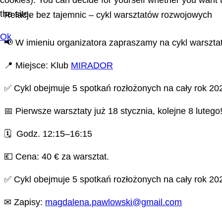
cookies). You can decide for yourself whether you want to
the site.
Relacje bez tajemnic – cykl warsztatów rozwojowych
Ok
📢 W imieniu organizatora zapraszamy na cykl warszt
📍 Miejsce: Klub
MIRADOR
✅ Cykl obejmuje 5 spotkań rozłożonych na cały rok 202
📅 Pierwsze warsztaty już 18 stycznia, kolejne 8 lutego
🗓 Godz. 12:15–16:15
💶 Cena: 40 € za warsztat.
✅ Cykl obejmuje 5 spotkań rozłożonych na cały rok 202
✉ Zapisy:
magdalena.pawlowski@gmail.com