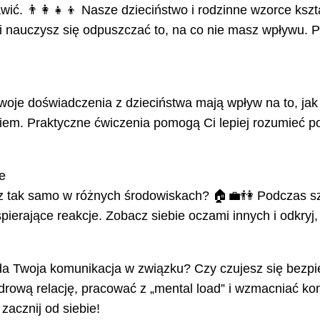
ić. 👨‍👩‍👧‍👦 Nasze dzieciństwo i rodzinne wzorce kszt
ci i nauczysz się odpuszczać to, na co nie masz wpływu
woje doświadczenia z dzieciństwa mają wpływ na to, ja
ckiem. Praktyczne ćwiczenia pomogą Ci lepiej rozumieć
e
jesz tak samo w różnych środowiskach? 🏠💼👫 Podczas 
erające reakcje. Zobacz siebie oczami innych i odkryj,
da Twoja komunikacja w związku? Czy czujesz się bezpi
rową relację, pracować z „mental load” i wzmacniać ko
zacznij od siebie!