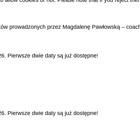
 allow cookies or not. Please note that if you reject them
atów prowadzonych przez Magdalenę Pawłowską – coach
6. Pierwsze dwie daty są już dostępne!
!
6. Pierwsze dwie daty są już dostępne!