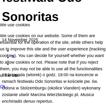
Sonoritas
We use cookies
We use cookies on our website. Some of them are
14 November 2025
essential for the operation of the site, while others help
us to improve this site and the user experience (tracking
cookies). You can decide for yourself whether you want
to allow cookies or not. Please note that if you reject
them, you may not be able to use all the functionalities
18 listopada (wtorek) o godz. 19:00 na koncercie w
of the site.
ramach festiwalu Odo Sonoritas w kościele pw. św.
Ok
Odona w Stolzemburgu (okolice Vianden) wykonany
zostanie utwór Marcina Wierzbickiego pt.
Musica
enchiriadis denuo repertus
.