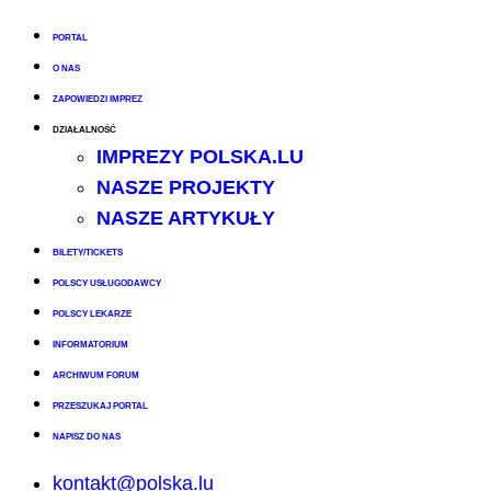
PORTAL
O NAS
ZAPOWIEDZI IMPREZ
DZIAŁALNOŚĆ
IMPREZY POLSKA.LU
NASZE PROJEKTY
NASZE ARTYKUŁY
BILETY/TICKETS
POLSCY USŁUGODAWCY
POLSCY LEKARZE
INFORMATORIUM
ARCHIWUM FORUM
PRZESZUKAJ PORTAL
NAPISZ DO NAS
kontakt@polska.lu