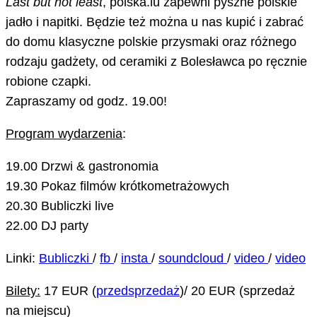
Last but not least
, polska.lu zapewni pyszne polskie
jadło i napitki. Będzie też można u nas kupić i zabrać
do domu klasyczne polskie przysmaki oraz różnego
rodzaju gadżety, od ceramiki z Bolesławca po ręcznie
robione czapki.
Zapraszamy od godz. 19.00!
Program wydarzenia
:
19.00 Drzwi & gastronomia
19.30 Pokaz filmów krótkometrażowych
20.30 Bubliczki live
22.00 DJ party
Linki:
Bubliczki
/
fb
/
insta
/
soundcloud
/
video
/
video
Bilety:
17 EUR (
przedsprzedaż
)/ 20 EUR (sprzedaż
na miejscu)