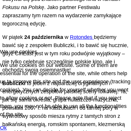
Fokusu na Polskę
. Jako partner Festiwalu
zapraszamy tym razem na wydarzenie zamykające
tegoroczną edycję.
W piątek
24 października
w
Rotondes
będziemy
bawić się z zespołem Bubliczki, i to bawić się hucznie,
We use cookies
gdyż CinEast jest w tym roku podwójnie wyjątkowy –
nie tylko celebruje szczególnie polskie kino, ale i
We use cookies on our website. Some of them are
obchodzi swoją osiemnastkę!
essential for the operation of the site, while others help
us to improve this site and the user experience (tracking
Bubliczki
to jeden z najbardziej oryginalnych i
cookies). You can decide for yourself whether you want
energetycznych zespołów polskiej sceny folkowej. Ta,
to allow cookies or not. Please note that if you reject
jak się sama określa, grupa hulaszczo-muzyczna,
them, you may not be able to use all the functionalities
powstała 2007 r. na Kaszubach i od tamtej pory w
of the site.
wywrotowy sposób miesza rytmy z tamtych stron z
bałkańską energią, romskim spontanem, klezmerską
Ok