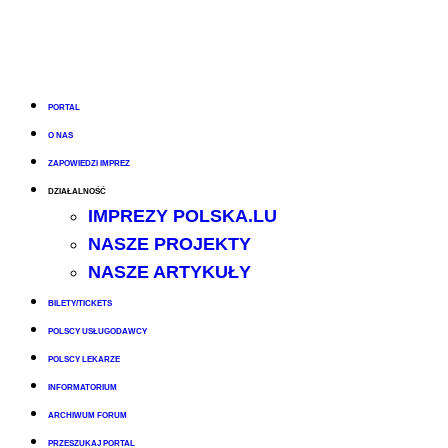
PORTAL
O NAS
ZAPOWIEDZI IMPREZ
DZIAŁALNOŚĆ
IMPREZY POLSKA.LU
NASZE PROJEKTY
NASZE ARTYKUŁY
BILETY/TICKETS
POLSCY USŁUGODAWCY
POLSCY LEKARZE
INFORMATORIUM
ARCHIWUM FORUM
PRZESZUKAJ PORTAL