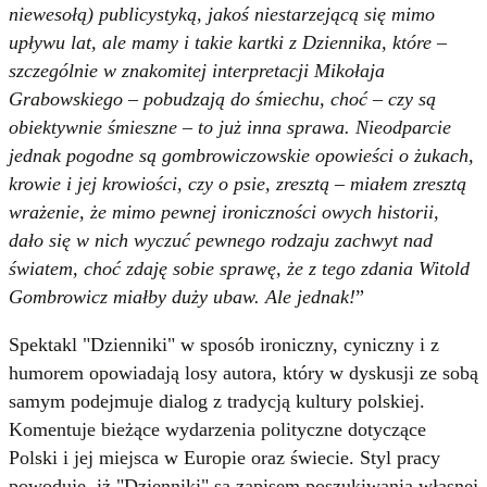
niewesołą) publicystyką, jakoś niestarzejącą się mimo
upływu lat, ale mamy i takie kartki z Dziennika, które –
szczególnie w znakomitej interpretacji Mikołaja
Grabowskiego – pobudzają do śmiechu, choć – czy są
obiektywnie śmieszne – to już inna sprawa. Nieodparcie
jednak pogodne są gombrowiczowskie opowieści o żukach,
krowie i jej krowiości, czy o psie, zresztą – miałem zresztą
wrażenie, że mimo pewnej ironiczności owych historii,
dało się w nich wyczuć pewnego rodzaju zachwyt nad
światem, choć zdaję sobie sprawę, że z tego zdania Witold
Gombrowicz miałby duży ubaw. Ale jednak!
”
Spektakl "Dzienniki" w sposób ironiczny, cyniczny i z
humorem opowiadają losy autora, który w dyskusji ze sobą
samym podejmuje dialog z tradycją kultury polskiej.
Komentuje bieżące wydarzenia polityczne dotyczące
Polski i jej miejsca w Europie oraz świecie. Styl pracy
powoduje, iż "Dzienniki" są zapisem poszukiwania własnej