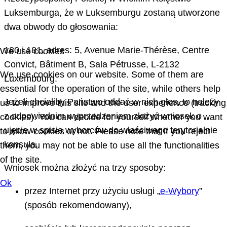
Luksemburga, że w Luksemburgu zostaną utworzone
dwa obwody do głosowania:
180 i 181, adres: 5, Avenue Marie-Thérèse, Centre
We use cookies
Convict, Bâtiment B, Sala Pétrusse, L-2132
We use cookies on our website. Some of them are
Luxembourg.
essential for the operation of the site, while others help
Jeżeli chcieliby Państwo oddać w nich głos, to należy
us to improve this site and the user experience (tracking
z odpowiednim wyprzedzeniem złożyć wniosek o
cookies). You can decide for yourself whether you want
ujęcie w spisie wyborców do właściwego terytorialnie
to allow cookies or not. Please note that if you reject
konsula.
them, you may not be able to use all the functionalities
of the site.
Wniosek można złożyć na trzy sposoby:
Ok
przez Internet przy użyciu usługi „
e-Wybory
”
(sposób rekomendowany),