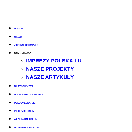
PORTAL
O NAS
ZAPOWIEDZI IMPREZ
DZIAŁALNOŚĆ
IMPREZY POLSKA.LU
NASZE PROJEKTY
NASZE ARTYKUŁY
BILETY/TICKETS
POLSCY USŁUGODAWCY
POLSCY LEKARZE
INFORMATORIUM
ARCHIWUM FORUM
PRZESZUKAJ PORTAL