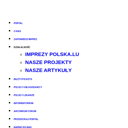
PORTAL
O NAS
ZAPOWIEDZI IMPREZ
DZIAŁALNOŚĆ
IMPREZY POLSKA.LU
NASZE PROJEKTY
NASZE ARTYKUŁY
BILETY/TICKETS
POLSCY USŁUGODAWCY
POLSCY LEKARZE
INFORMATORIUM
ARCHIWUM FORUM
PRZESZUKAJ PORTAL
NAPISZ DO NAS