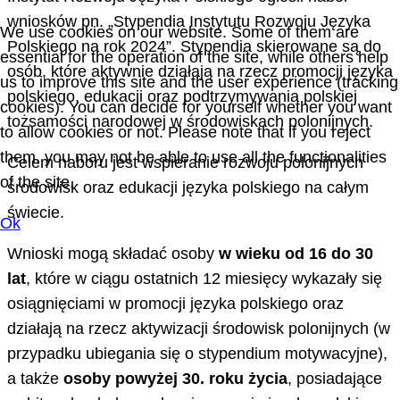
wniosków pn. „Stypendia Instytutu Rozwoju Języka
We use cookies on our website. Some of them are
Polskiego na rok 2024”. Stypendia skierowane są do
essential for the operation of the site, while others help
osób, które aktywnie działają na rzecz promocji języka
us to improve this site and the user experience (tracking
polskiego, edukacji oraz podtrzymywania polskiej
cookies). You can decide for yourself whether you want
tożsamości narodowej w środowiskach polonijnych.
to allow cookies or not. Please note that if you reject
them, you may not be able to use all the functionalities
Celem naboru jest wspieranie rozwoju polonijnych
of the site.
środowisk oraz edukacji języka polskiego na całym
świecie.
Ok
Wnioski mogą składać osoby
w wieku od 16 do 30
lat
, które w ciągu ostatnich 12 miesięcy wykazały się
osiągnięciami w promocji języka polskiego oraz
działają na rzecz aktywizacji środowisk polonijnych (w
przypadku ubiegania się o stypendium motywacyjne),
a także
osoby powyżej 30. roku życia
, posiadające