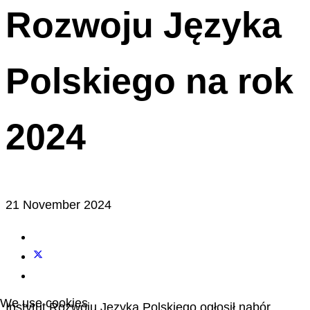
Rozwoju Języka
Polskiego na rok
2024
21 November 2024
We use cookies
Instytut Rozwoju Języka Polskiego ogłosił nabór