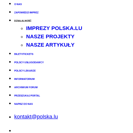
O NAS
ZAPOWIEDZI IMPREZ
DZIAŁALNOŚĆ
IMPREZY POLSKA.LU
NASZE PROJEKTY
NASZE ARTYKUŁY
BILETY/TICKETS
POLSCY USŁUGODAWCY
POLSCY LEKARZE
INFORMATORIUM
ARCHIWUM FORUM
PRZESZUKAJ PORTAL
NAPISZ DO NAS
kontakt@polska.lu