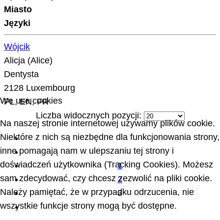
Miasto
Języki
Wójcik
Alicja (Alice)
Dentysta
2128 Luxembourg
We use cookies
PL, EN, FR
Liczba widocznych pozycji:
Na naszej stronie internetowej używamy plików cookie.
Niektóre z nich są niezbędne dla funkcjonowania strony,
inne pomagają nam w ulepszaniu tej strony i
doświadczeń użytkownika (Tracking Cookies). Możesz
1
sam zdecydować, czy chcesz zezwolić na pliki cookie.
2
Należy pamiętać, że w przypadku odrzucenia, nie
3
wszystkie funkcje strony mogą być dostępne.