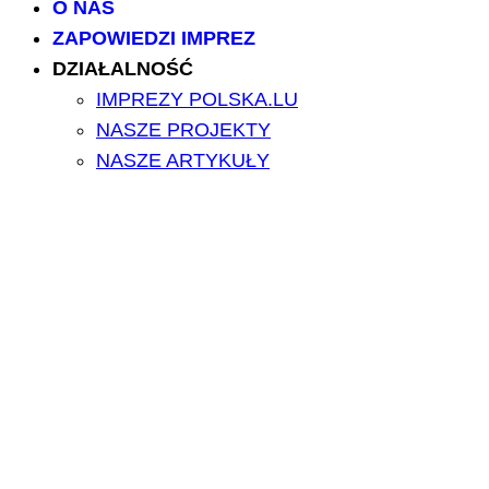
O NAS
ZAPOWIEDZI IMPREZ
DZIAŁALNOŚĆ
IMPREZY POLSKA.LU
NASZE PROJEKTY
NASZE ARTYKUŁY
BILETY/TICKETS
POLSCY USŁUGODAWCY
POLSCY LEKARZE
INFORMATORIUM
ARCHIWUM FORUM
PRZESZUKAJ PORTAL
NAPISZ DO NAS
kontakt@polska.lu