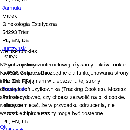
Jarmula
Marek
Ginekologia Estetyczna
54293 Trier
PL, EN, DE
Jurczyński
We use cookies
Patryk
Psychomotoryka
Na naszej stronie internetowej używamy plików cookie.
L-8526 Colpach-Bas
Niektóre z nich są niezbędne dla funkcjonowania strony,
PL, EN, FR
inne pomagają nam w ulepszaniu tej strony i
Jurczyński
doświadczeń użytkownika (Tracking Cookies). Możesz
Patryk
sam zdecydować, czy chcesz zezwolić na pliki cookie.
Hipnoza
Należy pamiętać, że w przypadku odrzucenia, nie
L-8526 Colpach-Bas
wszystkie funkcje strony mogą być dostępne.
PL, EN, FR
Ok
Kołtuniak