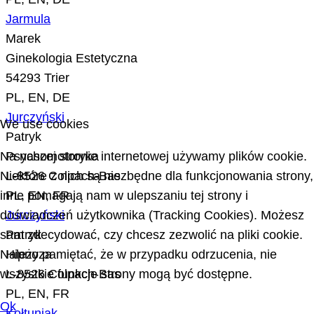
Jarmula
Marek
Ginekologia Estetyczna
54293 Trier
PL, EN, DE
Jurczyński
We use cookies
Patryk
Psychomotoryka
Na naszej stronie internetowej używamy plików cookie.
L-8526 Colpach-Bas
Niektóre z nich są niezbędne dla funkcjonowania strony,
PL, EN, FR
inne pomagają nam w ulepszaniu tej strony i
Jurczyński
doświadczeń użytkownika (Tracking Cookies). Możesz
Patryk
sam zdecydować, czy chcesz zezwolić na pliki cookie.
Hipnoza
Należy pamiętać, że w przypadku odrzucenia, nie
L-8526 Colpach-Bas
wszystkie funkcje strony mogą być dostępne.
PL, EN, FR
Ok
Kołtuniak