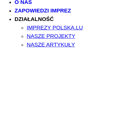
O NAS
ZAPOWIEDZI IMPREZ
DZIAŁALNOŚĆ
IMPREZY POLSKA.LU
NASZE PROJEKTY
NASZE ARTYKUŁY
BILETY/TICKETS
POLSCY USŁUGODAWCY
POLSCY LEKARZE
INFORMATORIUM
ARCHIWUM FORUM
PRZESZUKAJ PORTAL
NAPISZ DO NAS
kontakt@polska.lu