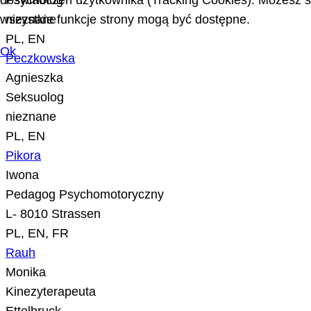
doświadczeń użytkownika (Tracking Cookies). Możesz sa
Psycholog
wszystkie funkcje strony mogą być dostępne.
nieznane
PL, EN
Ok
Peczkowska
Agnieszka
Seksuolog
nieznane
PL, EN
Pikora
Iwona
Pedagog Psychomotoryczny
L- 8010 Strassen
PL, EN, FR
Rauh
Monika
Kinezyterapeuta