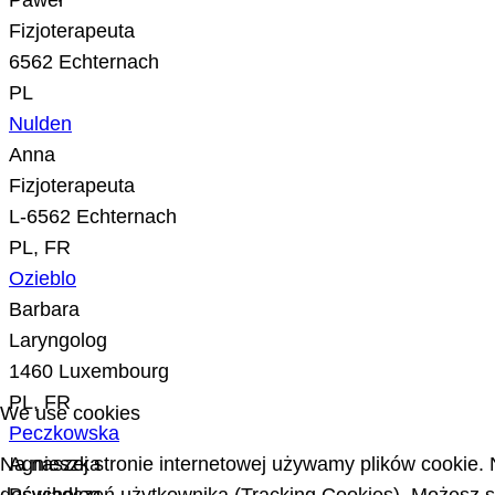
Paweł
Fizjoterapeuta
6562 Echternach
PL
Nulden
Anna
Fizjoterapeuta
L-6562 Echternach
PL, FR
Ozieblo
Barbara
Laryngolog
1460 Luxembourg
PL, FR
We use cookies
Peczkowska
Na naszej stronie internetowej używamy plików cookie. 
Agnieszka