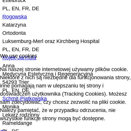
Ettelbruck
PL, EN, FR, DE
Rogowska
Katarzyna
Ortodonta
Luksemburg-Merl oraz Kirchberg Hospital
PL, EN, FR, DE
We use cookies
Rojek-Jarmula
Anna
Na naszej stronie internetowej używamy plików cookie.
Medycyna Estetyczna i Regeneracyjna
Niektóre z nich są niezbędne dla funkcjonowania strony,
54293 Trier
inne pomagają nam w ulepszaniu tej strony i
PL, EN, DE
doświadczeń użytkownika (Tracking Cookies). Możesz
Schmit-Piątkowska
sam zdecydować, czy chcesz zezwolić na pliki cookie.
Monika
Należy pamiętać, że w przypadku odrzucenia, nie
Lekarz rodzinny
wszystkie funkcje strony mogą być dostępne.
Rameldange