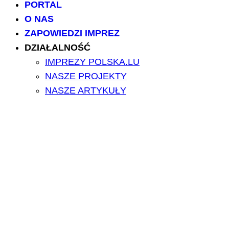
PORTAL
O NAS
ZAPOWIEDZI IMPREZ
DZIAŁALNOŚĆ
IMPREZY POLSKA.LU
NASZE PROJEKTY
NASZE ARTYKUŁY
BILETY/TICKETS
POLSCY USŁUGODAWCY
POLSCY LEKARZE
INFORMATORIUM
ARCHIWUM FORUM
PRZESZUKAJ PORTAL
NAPISZ DO NAS
kontakt@polska.lu