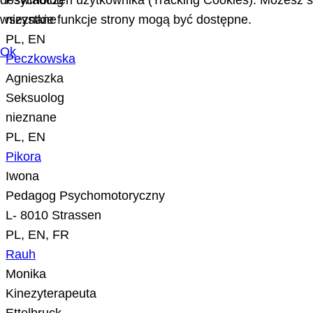
doświadczeń użytkownika (Tracking Cookies). Możesz sa
Psycholog
wszystkie funkcje strony mogą być dostępne.
nieznane
PL, EN
Ok
Peczkowska
Agnieszka
Seksuolog
nieznane
PL, EN
Pikora
Iwona
Pedagog Psychomotoryczny
L- 8010 Strassen
PL, EN, FR
Rauh
Monika
Kinezyterapeuta