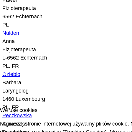
Paweł
Fizjoterapeuta
6562 Echternach
PL
Nulden
Anna
Fizjoterapeuta
L-6562 Echternach
PL, FR
Ozieblo
Barbara
Laryngolog
1460 Luxembourg
PL, FR
We use cookies
Peczkowska
Na naszej stronie internetowej używamy plików cookie. 
Agnieszka