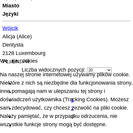
Miasto
Języki
Wójcik
Alicja (Alice)
Dentysta
2128 Luxembourg
We use cookies
PL, EN, FR
Liczba widocznych pozycji:
Na naszej stronie internetowej używamy plików cookie.
Niektóre z nich są niezbędne dla funkcjonowania strony,
inne pomagają nam w ulepszaniu tej strony i
doświadczeń użytkownika (Tracking Cookies). Możesz
1
sam zdecydować, czy chcesz zezwolić na pliki cookie.
2
Należy pamiętać, że w przypadku odrzucenia, nie
3
wszystkie funkcje strony mogą być dostępne.