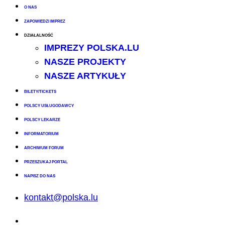
O NAS
ZAPOWIEDZI IMPREZ
DZIAŁALNOŚĆ
IMPREZY POLSKA.LU
NASZE PROJEKTY
NASZE ARTYKUŁY
BILETY/TICKETS
POLSCY USŁUGODAWCY
POLSCY LEKARZE
INFORMATORIUM
ARCHIWUM FORUM
PRZESZUKAJ PORTAL
NAPISZ DO NAS
kontakt@polska.lu