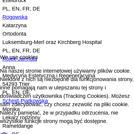
Ettelbruck
PL, EN, FR, DE
Rogowska
Katarzyna
Ortodonta
Luksemburg-Merl oraz Kirchberg Hospital
PL, EN, FR, DE
We use cookies
Rojek-Jarmula
Anna
Na naszej stronie internetowej używamy plików cookie.
Medycyna Estetyczna i Regeneracyjna
Niektóre z nich są niezbędne dla funkcjonowania strony,
54293 Trier
inne pomagają nam w ulepszaniu tej strony i
PL, EN, DE
doświadczeń użytkownika (Tracking Cookies). Możesz
Schmit-Piątkowska
sam zdecydować, czy chcesz zezwolić na pliki cookie.
Monika
Należy pamiętać, że w przypadku odrzucenia, nie
Lekarz rodzinny
wszystkie funkcje strony mogą być dostępne.
Rameldange