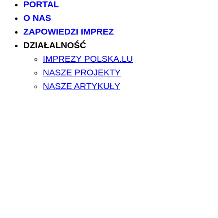
PORTAL
O NAS
ZAPOWIEDZI IMPREZ
DZIAŁALNOŚĆ
IMPREZY POLSKA.LU
NASZE PROJEKTY
NASZE ARTYKUŁY
BILETY/TICKETS
POLSCY USŁUGODAWCY
POLSCY LEKARZE
INFORMATORIUM
ARCHIWUM FORUM
PRZESZUKAJ PORTAL
NAPISZ DO NAS
kontakt@polska.lu