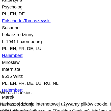
Katarzyna
Psycholog
PL, EN, DE
Folschette-Tomaszewski
Susanne
Lekarz rodzinny
L-1941 Luxembourg
PL, EN, FR, DE, LU
Halembert
Miroslaw
Internista
9515 Wiltz
PL, EN, FR, DE, LU, RU, NL
Halembert
We use cookies
Marek
Na naszej stronie internetowej używamy plików cookie. 
Lekarz rodzinny