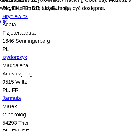
doświadczeń użytkownika (Tracking Cookies). Możesz sa
9711 Clervaux
wszystkie funkcje strony mogą być dostępne.
PL, EN, FR, DE, LU, RU, NL
Hryniewicz
Ok
Agata
Fizjoterapeuta
1646 Senningerberg
PL
Izydorczyk
Magdalena
Anestezjolog
9515 Wiltz
PL, FR
Jarmula
Marek
Ginekolog
54293 Trier