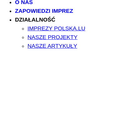
O NAS
ZAPOWIEDZI IMPREZ
DZIAŁALNOŚĆ
IMPREZY POLSKA.LU
NASZE PROJEKTY
NASZE ARTYKUŁY
BILETY/TICKETS
POLSCY USŁUGODAWCY
POLSCY LEKARZE
INFORMATORIUM
ARCHIWUM FORUM
PRZESZUKAJ PORTAL
NAPISZ DO NAS
kontakt@polska.lu