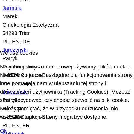
Jarmula
Marek
Ginekologia Estetyczna
54293 Trier
PL, EN, DE
Jurczyński
We use cookies
Patryk
Psychomotoryka
Na naszej stronie internetowej używamy plików cookie.
L-8526 Colpach-Bas
Niektóre z nich są niezbędne dla funkcjonowania strony,
PL, EN, FR
inne pomagają nam w ulepszaniu tej strony i
Jurczyński
doświadczeń użytkownika (Tracking Cookies). Możesz
Patryk
sam zdecydować, czy chcesz zezwolić na pliki cookie.
Hipnoza
Należy pamiętać, że w przypadku odrzucenia, nie
L-8526 Colpach-Bas
wszystkie funkcje strony mogą być dostępne.
PL, EN, FR
Ok
Kołtuniak