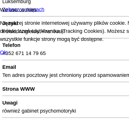
Luksemburg
Zobacz w mapach
We use cookies
Na naszej stronie internetowej używamy plików cookie. 
Języki
doświadczeń użytkownika (Tracking Cookies). Możesz sa
Polski, Angielski, Francuski
wszystkie funkcje strony mogą być dostępne.
Telefon
Ok
+352 671 14 79 65
Email
Ten adres pocztowy jest chroniony przed spamowaniem.
Strona WWW
Uwagi
również gabinet psychomotoryki