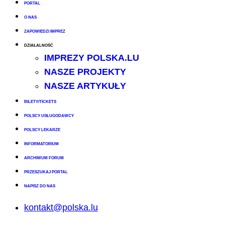
PORTAL
O NAS
ZAPOWIEDZI IMPREZ
DZIAŁALNOŚĆ
IMPREZY POLSKA.LU
NASZE PROJEKTY
NASZE ARTYKUŁY
BILETY/TICKETS
POLSCY USŁUGODAWCY
POLSCY LEKARZE
INFORMATORIUM
ARCHIWUM FORUM
PRZESZUKAJ PORTAL
NAPISZ DO NAS
kontakt@polska.lu