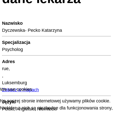
Nazwisko
Dyczewska- Pecko Katarzyna
Specjalizacja
Psycholog
Adres
rue,
,
Luksemburg
We use cookies
Zobacz w mapach
Na naszej stronie internetowej używamy plików cookie.
Języki
Niektóre z nich są niezbędne dla funkcjonowania strony,
Polski, Angielski, Niemiecki