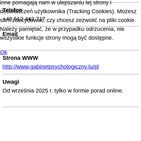
inne pomagają nam w ulepszaniu tej strony i
Telefon
doświadczeń użytkownika (Tracking Cookies). Możesz
+48 512 442 717
sam zdecydować, czy chcesz zezwolić na pliki cookie.
Należy pamiętać, że w przypadku odrzucenia, nie
Email
wszystkie funkcje strony mogą być dostępne.
Ok
Strona WWW
http://www.gabinetpsychologiczny.lu/pl
Uwagi
Od września 2025 r. tylko w formie porad online.