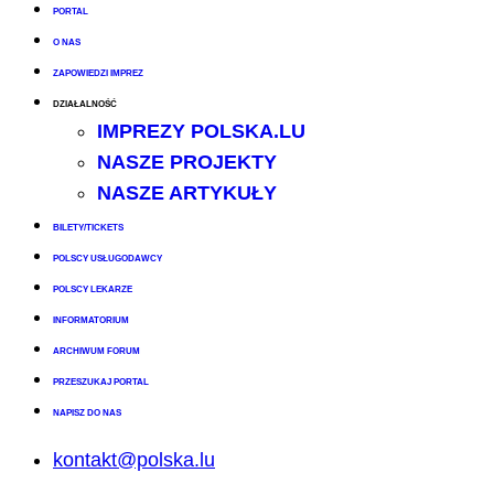
PORTAL
O NAS
ZAPOWIEDZI IMPREZ
DZIAŁALNOŚĆ
IMPREZY POLSKA.LU
NASZE PROJEKTY
NASZE ARTYKUŁY
BILETY/TICKETS
POLSCY USŁUGODAWCY
POLSCY LEKARZE
INFORMATORIUM
ARCHIWUM FORUM
PRZESZUKAJ PORTAL
NAPISZ DO NAS
kontakt@polska.lu