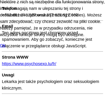
Niektóre z nich są niezbędne dla funkcjonowania strony,
inne pomagają nam w ulepszaniu tej strony i
Telefon
doświadczeń użytkownika (Tracking Cookies). Możesz
+352 691 246 027 oraz 352 621 522 932
sam zdecydować, czy chcesz zezwolić na pliki cookie.
Email
Należy pamiętać, że w przypadku odrzucenia, nie
Ten adres pocztowy jest chroniony przed
wszystkie funkcje strony mogą być dostępne.
spamowaniem. Aby go zobaczyć, konieczne jest
Ok
włączenie w przeglądarce obsługi JavaScript.
Strona WWW
https://www.psychosexo.lu/fr/
Uwagi
Lekarka jest także psychologiem oraz seksuologiem
klinicznym.