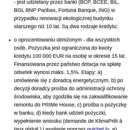
- jest udzielany przez banki (BCP, BCEE, BIL,
BGL BNP Paribas, Fortuna Banque, ING) w
przypadku renowacji ekologicznej budynku
starszego niż 10 lat. Są dwa rodzaje kredytu:
o oprocentowaniu obniżonym - dla wszystkich
osób. Pożyczka jest ograniczona do kwoty
kredytu 100 000 EUR na osobę w okresie 15 lat.
Finansowana przez państwo dotacja na spłatę
odsetek wynosi maks. 1,5%. Etapy: a)
umówienie się z doradcą energetycznym, b) po
decyzji doradcy prośba do administracji ochrony
środowiska, aby zgodziła się na zakwalifikowanie
remontu do PRIMe House, c) prośba o pożyczkę
w banku, d) kiedy bank udzieli pożyczki,
wypełnienie wniosku (demande de KlimaPrêt à
taux réduit ) i wysłanie poprzez
guichet.lu
, e)