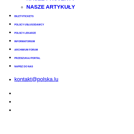
NASZE ARTYKUŁY
BILETY/TICKETS
POLSCY USŁUGODAWCY
POLSCY LEKARZE
INFORMATORIUM
ARCHIWUM FORUM
PRZESZUKAJ PORTAL
NAPISZ DO NAS
kontakt@polska.lu