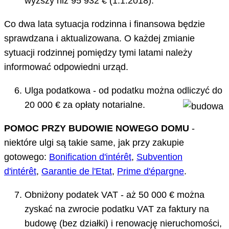
wyższy niż 95 932 € (1.1.2018).
Co dwa lata sytuacja rodzinna i finansowa będzie
sprawdzana i aktualizowana. O każdej zmianie
sytuacji rodzinnej pomiędzy tymi latami należy
informować odpowiedni urząd.
Ulga podatkowa - od podatku można odliczyć do
20 000 € za opłaty notarialne.
POMOC PRZY BUDOWIE NOWEGO DOMU
-
niektóre ulgi są takie same, jak przy zakupie
gotowego:
Bonification d'inté
r
ê
t
,
Subvention
d'inté
r
ê
t
,
Garantie de l'Etat
,
Prime d'épargne
.
Obniżony podatek VAT - aż 50 000 € można
zyskać na zwrocie podatku VAT za faktury na
budowę (bez działki) i renowację nieruchomości,