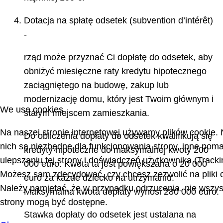
Dotacja na spłatę odsetek (subvention d’intérêt)
-
rząd może przyznać Ci dopłatę do odsetek, aby
obniżyć miesięczne raty kredytu hipotecznego
zaciągniętego na budowę, zakup lub
modernizację domu, który jest Twoim głównym i
We use cookies
stałym miejscem zamieszkania.
Na naszej stronie internetowej używamy plików cookie. 
Do obliczenia dopłaty do odsetek kwalifikują się
nich są niezbędne dla funkcjonowania strony, inne po
kredyty hipoteczne do maksymalnej kwoty 200
ulepszaniu tej strony i doświadczeń użytkownika (Tracki
000 euro. Kwota ta jest powiększana o 20 000
Możesz sam zdecydować, czy chcesz zezwolić na pliki 
euro za każde dziecko na utrzymaniu.
Należy pamiętać, że w przypadku odrzucenia, nie wszyst
Maksymalna kwota dopłaty wynosi 280 000 euro.
strony mogą być dostępne.
Stawka dopłaty do odsetek jest ustalana na