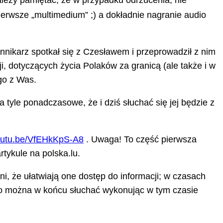
leży pamiętać, że w przypadku odrzucenia, nie
ierwsze „multimedium” ;) a dokładnie nagranie audio
ennikarz spotkał się z Czesławem i przeprowadził z nim
 dotyczących życia Polaków za granicą (ale także i w
go z Was.
 tyle ponadczasowe, że i dziś słuchać się jej będzie z
youtu.be/VfEHkKpS-A8
. Uwaga! To część pierwsza
tykule na polska.lu.
i, że ułatwiają one dostęp do informacji; w czasach
io można w końcu słuchać wykonując w tym czasie