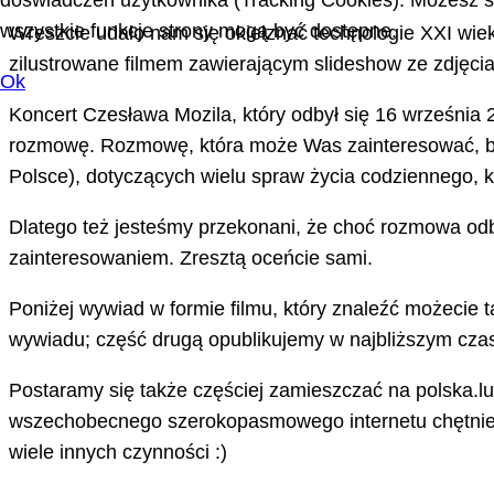
doświadczeń użytkownika (Tracking Cookies). Możesz sa
wszystkie funkcje strony mogą być dostępne.
Wreszcie udało nam się okiełznać technologie XXI wieku
zilustrowane filmem zawierającym slideshow ze zdjęcia
Ok
Koncert Czesława Mozila, który odbył się 16 września 
rozmowę. Rozmowę, która może Was zainteresować, bo p
Polsce), dotyczących wielu spraw życia codziennego, 
Dlatego też jesteśmy przekonani, że choć rozmowa odbyła
zainteresowaniem. Zresztą oceńcie sami.
Poniżej wywiad w formie filmu, który znaleźć możecie
wywiadu; część drugą opublikujemy w najbliższym czas
Postaramy się także częściej zamieszczać na polska.lu
wszechobecnego szerokopasmowego internetu chętniej 
wiele innych czynności :)