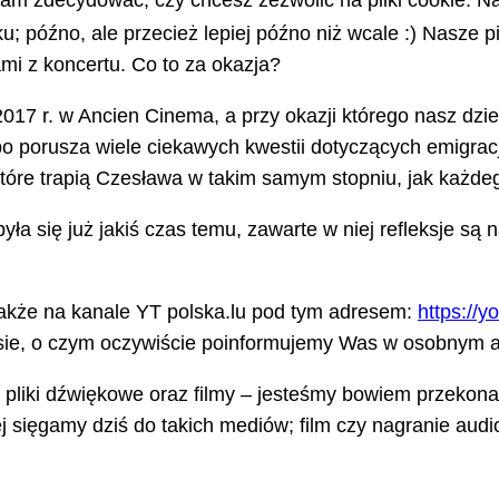
m zdecydować, czy chcesz zezwolić na pliki cookie. Na
; późno, ale przecież lepiej późno niż wcale :) Nasze p
mi z koncertu. Co to za okazja?
2017 r. w Ancien Cinema, a przy okazji którego nasz dzi
orusza wiele ciekawych kwestii dotyczących emigracji,
które trapią Czesława w takim samym stopniu, jak każde
 się już jakiś czas temu, zawarte w niej refleksje są na
 także na kanale YT polska.lu pod tym adresem:
https://
ie, o czym oczywiście poinformujemy Was w osobnym ar
 pliki dźwiękowe oraz filmy – jesteśmy bowiem przekonan
sięgamy dziś do takich mediów; film czy nagranie aud