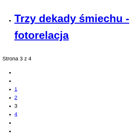
Trzy dekady śmiechu -
fotorelacja
Strona 3 z 4
1
2
3
4