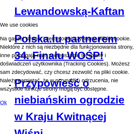
Lewandowską-Kaftan
We use cookies
Polska.lu partnerem
Na naszej stronie internetowej używamy plików cookie.
Niektóre z nich są niezbędne dla funkcjonowania strony,
34. Finału WOŚP!
inne pomagają nam w ulepszaniu tej strony i
doświadczeń użytkownika (Tracking Cookies). Możesz
sam zdecydować, czy chcesz zezwolić na pliki cookie.
Przypowieść o
Należy pamiętać, że w przypadku odrzucenia, nie
wszystkie funkcje strony mogą być dostępne.
niebiańskim ogrodzie
Ok
w Kraju Kwitnącej
Wiśni