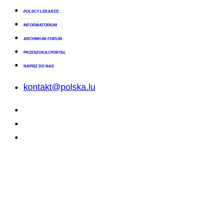
POLSCY LEKARZE
INFORMATORIUM
ARCHIWUM FORUM
PRZESZUKAJ PORTAL
NAPISZ DO NAS
kontakt@polska.lu