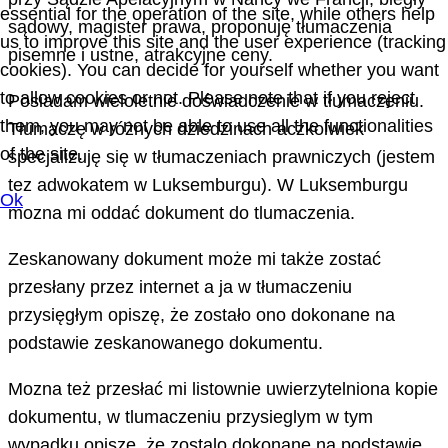
essential for the operation of the site, while others help
sądowy, magister prawa, proponuję tłumaczenia
us to improve this site and the user experience (tracking
pisemne i ustne, atrakcyjne ceny.
cookies). You can decide for yourself whether you want
to allow cookies or not. Please note that if you reject
Posiadam wieloletnie doświadczenie w tłumaczeniu.
them, you may not be able to use all the functionalities
Tłumaczę w różnych dziedzinach aczkolwiek
of the site.
specjalizuję się w tłumaczeniach prawniczych (jestem
tez adwokatem w Luksemburgu). W Luksemburgu
Ok
mozna mi oddać dokument do tlumaczenia.
Zeskanowany dokument może mi także zostać
przesłany przez internet a ja w tłumaczeniu
przysięgłym opiszę, że zostało ono dokonane na
podstawie zeskanowanego dokumentu.
Mozna też przesłać mi listownie uwierzytelniona kopie
dokumentu, w tlumaczeniu przysieglym w tym
wypadku opiszę, że zostalo dokonane na podstawie