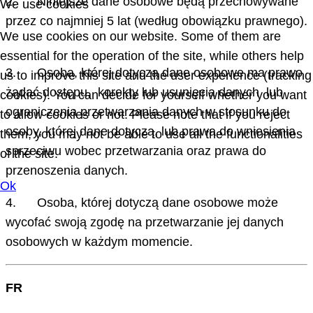
2. Niniejsze dane osobowe będą przechowywane
We use cookies
przez co najmniej 5 lat (według obowiązku prawnego).
We use cookies on our website. Some of them are
essential for the operation of the site, while others help
3. Osoba, której dotyczą dane osobowe ma prawo
us to improve this site and the user experience (tracking
żądać dostępu, korekty lub usunięcia danych lub
cookies). You can decide for yourself whether you want
ograniczenia przetwarzania danych w stosunku do
to allow cookies or not. Please note that if you reject
osoby, której dane dotyczą, lub prawa do wniesienia
them, you may not be able to use all the functionalities
sprzeciwu wobec przetwarzania oraz prawa do
of the site.
przenoszenia danych.
Ok
4. Osoba, której dotyczą dane osobowe może
wycofać swoją zgodę na przetwarzanie jej danych
osobowych w każdym momencie.
FR