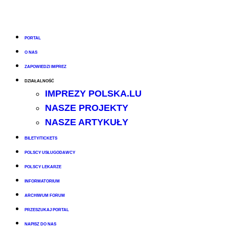
PORTAL
O NAS
ZAPOWIEDZI IMPREZ
DZIAŁALNOŚĆ
IMPREZY POLSKA.LU
NASZE PROJEKTY
NASZE ARTYKUŁY
BILETY/TICKETS
POLSCY USŁUGODAWCY
POLSCY LEKARZE
INFORMATORIUM
ARCHIWUM FORUM
PRZESZUKAJ PORTAL
NAPISZ DO NAS