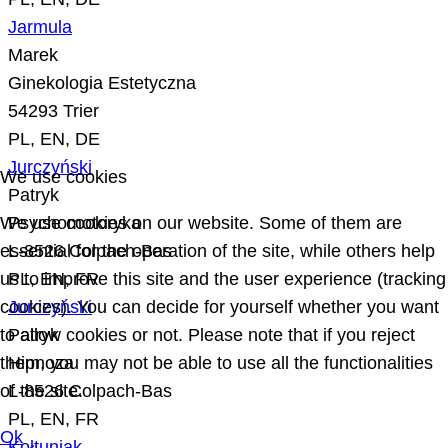
Jarmula
Marek
Ginekologia Estetyczna
54293 Trier
PL, EN, DE
Jurczyński
We use cookies
Patryk
Psychomotoryka
We use cookies on our website. Some of them are
L-8526 Colpach-Bas
essential for the operation of the site, while others help
PL, EN, FR
us to improve this site and the user experience (tracking
Jurczyński
cookies). You can decide for yourself whether you want
Patryk
to allow cookies or not. Please note that if you reject
Hipnoza
them, you may not be able to use all the functionalities
L-8526 Colpach-Bas
of the site.
PL, EN, FR
Ok
Kołtuniak