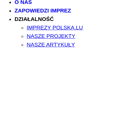
O NAS
ZAPOWIEDZI IMPREZ
DZIAŁALNOŚĆ
IMPREZY POLSKA.LU
NASZE PROJEKTY
NASZE ARTYKUŁY
BILETY/TICKETS
POLSCY USŁUGODAWCY
POLSCY LEKARZE
INFORMATORIUM
ARCHIWUM FORUM
PRZESZUKAJ PORTAL
NAPISZ DO NAS
kontakt@polska.lu