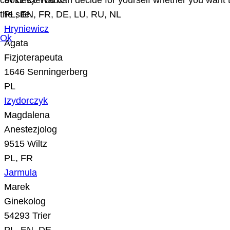
cookies). You can decide for yourself whether you want to
9711 Clervaux
the site.
PL, EN, FR, DE, LU, RU, NL
Hryniewicz
Ok
Agata
Fizjoterapeuta
1646 Senningerberg
PL
Izydorczyk
Magdalena
Anestezjolog
9515 Wiltz
PL, FR
Jarmula
Marek
Ginekolog
54293 Trier