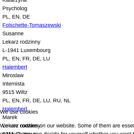
Katarzyna
Psycholog
PL, EN, DE
Folschette-Tomaszewski
Susanne
Lekarz rodzinny
L-1941 Luxembourg
PL, EN, FR, DE, LU
Halembert
Miroslaw
Internista
9515 Wiltz
PL, EN, FR, DE, LU, RU, NL
Halembert
We use cookies
Marek
We use cookies on our website. Some of them are essentia
Lekarz rodzinny