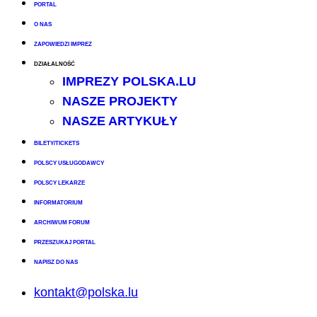
PORTAL
O NAS
ZAPOWIEDZI IMPREZ
DZIAŁALNOŚĆ
IMPREZY POLSKA.LU
NASZE PROJEKTY
NASZE ARTYKUŁY
BILETY/TICKETS
POLSCY USŁUGODAWCY
POLSCY LEKARZE
INFORMATORIUM
ARCHIWUM FORUM
PRZESZUKAJ PORTAL
NAPISZ DO NAS
kontakt@polska.lu