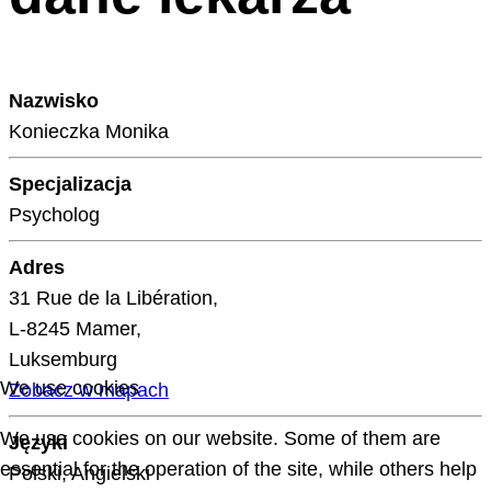
Nazwisko
Konieczka Monika
Specjalizacja
Psycholog
Adres
31 Rue de la Libération,
L-8245 Mamer,
Luksemburg
We use cookies
Zobacz w mapach
We use cookies on our website. Some of them are
Języki
essential for the operation of the site, while others help
Polski, Angielski