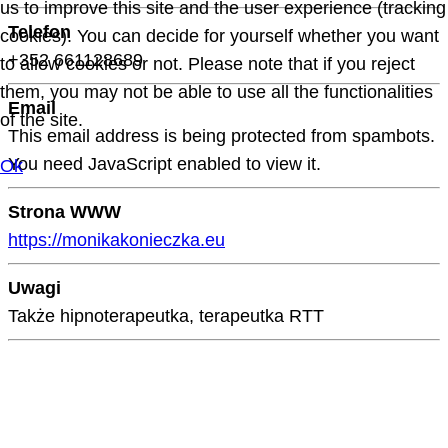
us to improve this site and the user experience (tracking
Telefon
cookies). You can decide for yourself whether you want
+352 661128689
to allow cookies or not. Please note that if you reject
them, you may not be able to use all the functionalities
Email
of the site.
This email address is being protected from spambots.
You need JavaScript enabled to view it.
Ok
Strona WWW
https://monikakonieczka.eu
Uwagi
Także hipnoterapeutka, terapeutka RTT